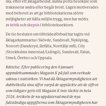
ska, efter ett åklagarbeslut, kunna porta besökare som
trakasserar andra eller begår brott. Lagen motiverades
med behovet av att ge bibliotekarierna större
möjligheter att hålla miljön trygg, men har mötts
av
kritik
och
skepsis
i bibliotekssektorn.
De tio besluten om tillträdesförbud har tagits vid
åklagarkammarna i Skövde, Sundsvall, Nyköping,
Norrort (Danderyd, Järfälla, Norrtälje mfl), City
(Stockholms innerstad/Lidingö), Sundsvall, Falun,
Umeå, Örebro och Uppsala.
Rättelse: Efter publicering den 8 januari
uppmärksammades Magasin K på fall som verkade
saknas i statistiken. Vi bad då Åklagarmyndigheten att
dubbelkolla sina siffor varpå de upptäckte att de siffror
som tidigare getts till Magasin K inte täckte in hela
2024. Artikeln är nu uppdaterad med de nya
fullständiga uppgifterna som Åklagarmyndigheten har