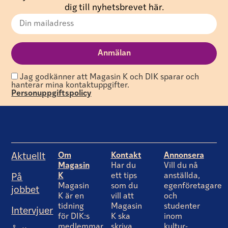
dig till nyhetsbrevet här.
Jag godkänner att Magasin K och DIK sparar och
hanterar mina kontaktuppgifter.
Personuppgiftspolicy
Om
Kontakt
Annonsera
Aktuellt
Magasin
Har du
Vill du nå
K
ett tips
anställda,
På
Magasin
som du
egenföretagare
jobbet
K är en
vill att
och
tidning
Magasin
studenter
Intervjuer
för DIK:s
K ska
inom
medlemmar
skriva
kultur-