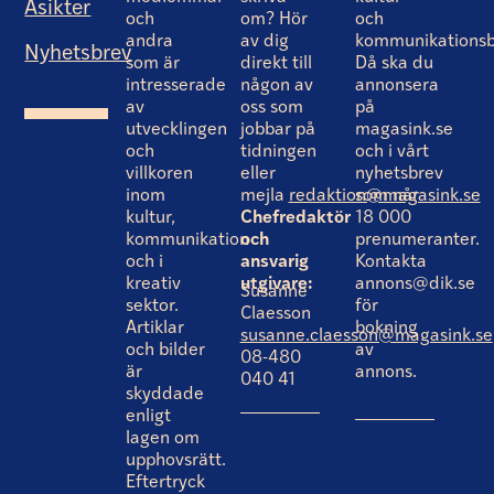
Åsikter
och
om? Hör
och
andra
av dig
kommunikationsb
Nyhetsbrev
som är
direkt till
Då ska du
intresserade
någon av
annonsera
av
oss som
på
utvecklingen
jobbar på
magasink.se
och
tidningen
och i vårt
villkoren
eller
nyhetsbrev
inom
mejla
redaktion@magasink.se
som når
kultur,
Chefredaktör
18 000
kommunikation
och
prenumeranter.
och i
ansvarig
Kontakta
kreativ
utgivare:
annons@dik.se
Susanne
sektor.
för
Claesson
Artiklar
bokning
susanne.claesson@magasink.se
och bilder
av
08-480
är
annons.
040 41
skyddade
enligt
lagen om
upphovsrätt.
Eftertryck