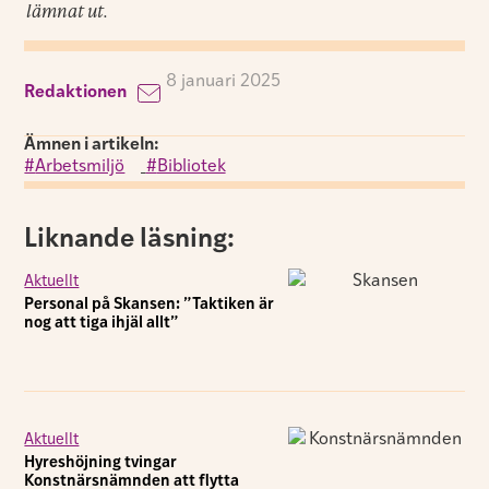
lämnat ut.
8 januari 2025
Redaktionen
Ämnen i artikeln:
Arbetsmiljö
,
Bibliotek
Liknande läsning:
Aktuellt
Personal på Skansen: ”Taktiken är
nog att tiga ihjäl allt”
Aktuellt
Hyreshöjning tvingar
Konstnärsnämnden att flytta