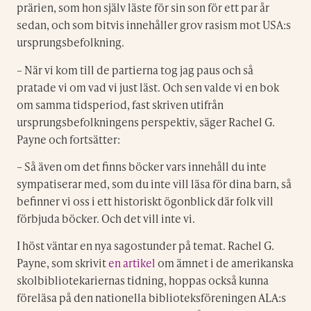
prärien, som hon själv läste för sin son för ett par år
sedan, och som bitvis innehåller grov rasism mot USA:s
ursprungsbefolkning.
– När vi kom till de partierna tog jag paus och så
pratade vi om vad vi just läst. Och sen valde vi en bok
om samma tidsperiod, fast skriven utifrån
ursprungsbefolkningens perspektiv, säger Rachel G.
Payne och fortsätter:
– Så även om det finns böcker vars innehåll du inte
sympatiserar med, som du inte vill läsa för dina barn, så
befinner vi oss i ett historiskt ögonblick där folk vill
förbjuda böcker. Och det vill inte vi.
I höst väntar en nya sagostunder på temat. Rachel G.
Payne, som skrivit
en artikel
om ämnet i de amerikanska
skolbibliotekariernas tidning, hoppas också kunna
föreläsa på den nationella biblioteksföreningen ALA:s