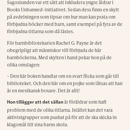
Sagostunden var ett sätt att inkludera yngre åldrar i
Books Unbanned-initiativet. Sedan dess finns en skylt
på avdelningen som tipsar om hur man kan prata om
förbjudna böcker med barn, samt exempel på fyra av de
förbjudna titlarna som då lästes.
För barnbibliotekarien Rachel G. Payne är det
obegripligt att människor vill förbjuda de här
barnböckerna. Med skylten i hand pekar hon på de
olika omslagen:
– Den här boken handlar om en svart flicka som går till
biblioteket. Och den här om en pojke som låtsas att han
är en mexikansk boxare. Det är allt!
är föräldrar som haft
Hon tillägger att det sällan
problem med de olika titlarna. Istället kan det vara
aktivistgrupper som pushat på för att de ska skicka in
klagomål till sina barns skola.