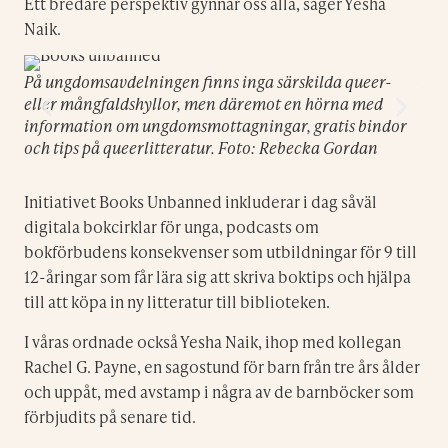
Ett bredare perspektiv gynnar oss alla, säger Yesha
Naik.
På ungdomsavdelningen finns inga särskilda queer-
Ett
eller mångfaldshyllor, men däremot en hörna med
Tee
information om ungdomsmottagningar, gratis bindor
ini
och tips på queerlitteratur. Foto: Rebecka Gordan
Go
Initiativet Books Unbanned inkluderar i dag såväl
digitala bokcirklar för unga, podcasts om
bokförbudens konsekvenser som utbildningar för 9 till
12-åringar som får lära sig att skriva boktips och hjälpa
till att köpa in ny litteratur till biblioteken.
I våras ordnade också Yesha Naik, ihop med kollegan
Rachel G. Payne, en sagostund för barn från tre års ålder
och uppåt, med avstamp i några av de barnböcker som
förbjudits på senare tid.