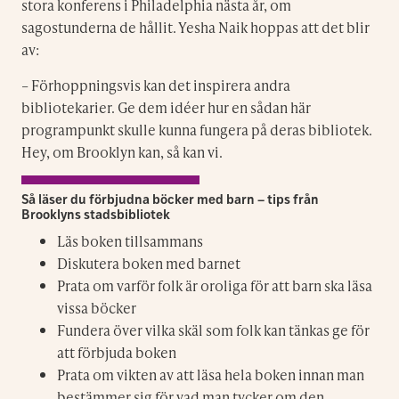
stora konferens i Philadelphia nästa år, om
sagostunderna de hållit. Yesha Naik hoppas att det blir
av:
– Förhoppningsvis kan det inspirera andra
bibliotekarier. Ge dem idéer hur en sådan här
programpunkt skulle kunna fungera på deras bibliotek.
Hey, om Brooklyn kan, så kan vi.
Så läser du förbjudna böcker med barn – tips från
Brooklyns stadsbibliotek
Läs boken tillsammans
Diskutera boken med barnet
Prata om varför folk är oroliga för att barn ska läsa
vissa böcker
Fundera över vilka skäl som folk kan tänkas ge för
att förbjuda boken
Prata om vikten av att läsa hela boken innan man
bestämmer sig för vad man tycker om den