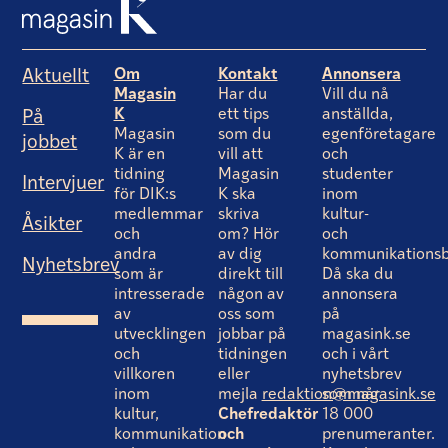
Om
Kontakt
Annonsera
Aktuellt
Magasin
Har du
Vill du nå
K
ett tips
anställda,
På
Magasin
som du
egenföretagare
jobbet
K är en
vill att
och
tidning
Magasin
studenter
Intervjuer
för DIK:s
K ska
inom
medlemmar
skriva
kultur-
Åsikter
och
om? Hör
och
andra
av dig
kommunikationsb
Nyhetsbrev
som är
direkt till
Då ska du
intresserade
någon av
annonsera
av
oss som
på
utvecklingen
jobbar på
magasink.se
och
tidningen
och i vårt
villkoren
eller
nyhetsbrev
inom
mejla
redaktion@magasink.se
som når
kultur,
Chefredaktör
18 000
kommunikation
och
prenumeranter.