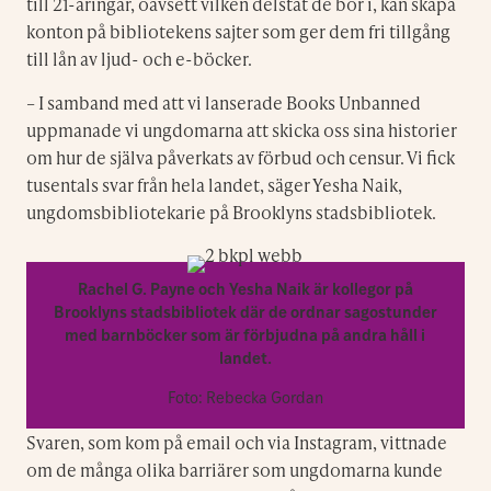
till 21-åringar, oavsett vilken delstat de bor i, kan skapa
konton på bibliotekens sajter som ger dem fri tillgång
till lån av ljud- och e-böcker.
– I samband med att vi lanserade Books Unbanned
uppmanade vi ungdomarna att skicka oss sina historier
om hur de själva påverkats av förbud och censur. Vi fick
tusentals svar från hela landet, säger Yesha Naik,
ungdomsbibliotekarie på Brooklyns stadsbibliotek.
Rachel G. Payne och Yesha Naik är kollegor på
Brooklyns stadsbibliotek där de ordnar sagostunder
med barnböcker som är förbjudna på andra håll i
landet.
Foto: Rebecka Gordan
Svaren, som kom på email och via Instagram, vittnade
om de många olika barriärer som ungdomarna kunde