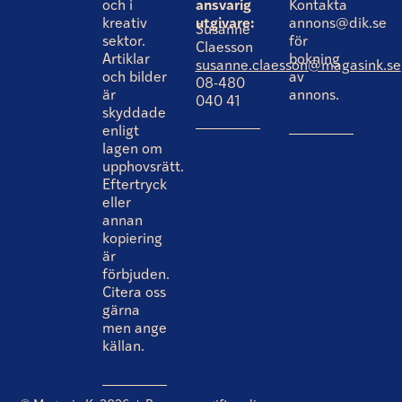
och i
ansvarig
Kontakta
kreativ
utgivare:
annons@dik.se
Susanne
sektor.
för
Claesson
Artiklar
bokning
susanne.claesson@magasink.se
och bilder
av
08-480
är
annons.
040 41
skyddade
enligt
lagen om
upphovsrätt.
Eftertryck
eller
annan
kopiering
är
förbjuden.
Citera oss
gärna
men ange
källan.