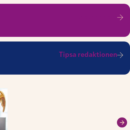
Till platsannonser
Tipsa redaktionen