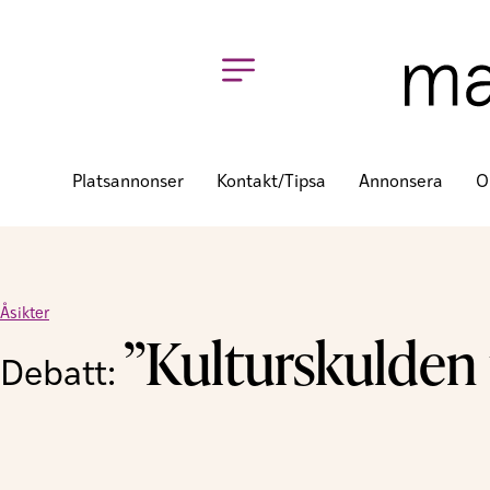
Platsannonser
Kontakt/tipsa
Annonsera
O
Åsikter
”Kulturskulden m
Debatt: