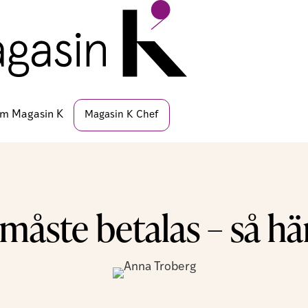
m Magasin K
Magasin K Chef
åste betalas – så här 