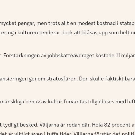
r mycket pengar, men trots allt en modest kostnad i stats
ering i kulturen tenderar dock att blåsas upp som helt ori
 Förstärkningen av jobbskatteavdraget kostade 11 miljar
finansieringen genom stratosfären. Den skulle faktiskt bar
t mänskliga behov av kultur förväntas tillgodoses med lu
tt tydligt besked. Väljarna är redan där. Hela 82 procent a
et är viktigt även i tuffa tider. Väljarna förstår det poli