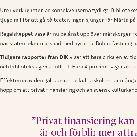
Ute i verkligheten är konsekvenserna tydliga. Biblioteke
tjugo mil för att gå på teater. Ingen sjunger för Märta p
Regalskeppet Vasa är nu belånat upp över märskorgen fö
när staten leker marknad med hyrorna. Bohus fästning har
Tidigare rapporter från DIK
visar att bara cirka en av t
och bibliotekslagen – fullt ut. Bara 4 procent säger att 
Effekterna av den galopperande kulturskulden är många. M
hopp om att privat finansiering och en svensk kulturkano
”Privat finansiering kan
är och förblir mer att