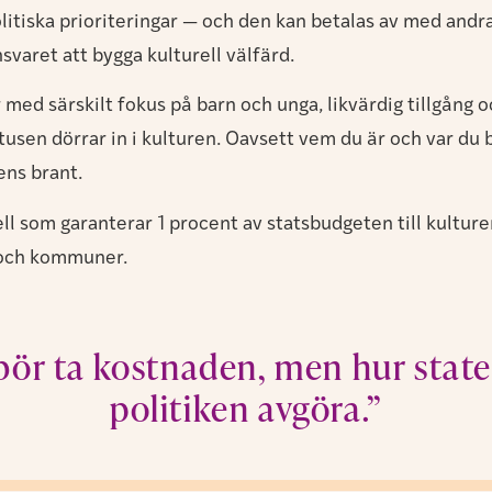
litiska prioriteringar — och den kan betalas av med andra 
svaret att bygga kulturell välfärd.
 med särskilt fokus på barn och unga, likvärdig tillgång oc
usen dörrar in i kulturen. Oavsett vem du är och var du b
ens brant.
 som garanterar 1 procent av statsbudgeten till kulturen
er och kommuner.
 bör ta kostnaden, men hur stat
politiken avgöra.”