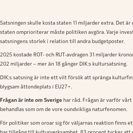
Satsningen skulle kosta staten 11 miljarder extra. Det ä
staten omprioriterar måste politiken avgöra. Varje invest
satsningens storlek i relation till andra budgetposter.
2025 kostade ROT- och RUT-avdragen 31 miljarder kronor.
202 miljarder – mer än 18 gånger DIK:s kultursatsning.
DIK:s satsning är inte ett vilt försök att spränga kultur
blygsam åttondeplats i EU27+.
Frågan är inte om Sverige
har råd. Frågan är varför vår
behandlas som om de vore oundvikliga naturfenomen.
För politiker som oroar sig för väljarnas reaktion finns e
har tillgång till kulturverksamhet. 83 procent tycker att d