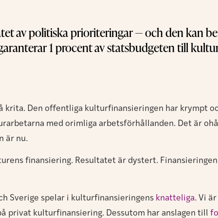
tet av politiska prioriteringar — och den kan be
aranterar 1 procent av statsbudgeten till kult
å krita. Den offentliga kulturfinansieringen har krympt o
rarbetarna med orimliga arbetsförhållanden. Det är ohål
n är nu.
turens finansiering. Resultatet är dystert. Finansieringe
h Sverige spelar i kulturfinansieringens
knatteliga
. Vi ä
å privat kulturfinansiering. Dessutom har anslagen till
f