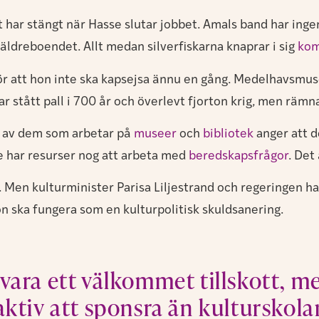
t har stängt när Hasse slutar jobbet. Amals band har inge
å äldreboendet. Allt medan silverfiskarna knaprar i sig
kom
r att hon inte ska kapsejsa ännu en gång. Medelhavsmus
 stått pall i 700 år och överlevt fjorton krig, men rämna
io av dem som arbetar på
museer
och
bibliotek
anger att d
de har resurser nog att arbeta med
beredskapsfrågor
. Det
en kulturminister Parisa Liljestrand och regeringen har v
n ska fungera som en kulturpolitisk skuldsanering.
 vara ett välkommet tillskott, m
raktiv att sponsra än kulturskol