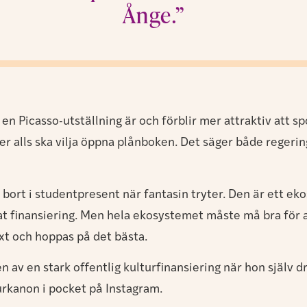
Ånge.”
 en Picasso-utställning är och förblir mer attraktiv att 
orer alls ska vilja öppna plånboken. Det säger både reger
bort i studentpresent när fantasin tryter. Den är ett eko
t finansiering. Men hela ekosystemet måste må bra för at
t och hoppas på det bästa.
en av en stark offentlig kulturfinansiering när hon själv
turkanon i pocket på Instagram.