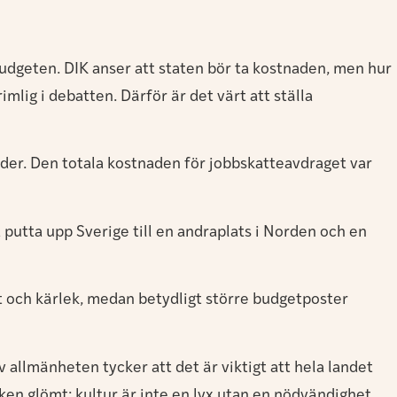
budgeten. DIK anser att staten bör ta kostnaden, men hur
mlig i debatten. Därför är det värt att ställa
der. Den totala kostnaden för jobbskatteavdraget var
a putta upp Sverige till en andraplats i Norden och en
ft och kärlek, medan betydligt större budgetposter
v allmänheten tycker att det är viktigt att hela landet
tiken glömt: kultur är inte en lyx utan en nödvändighet.