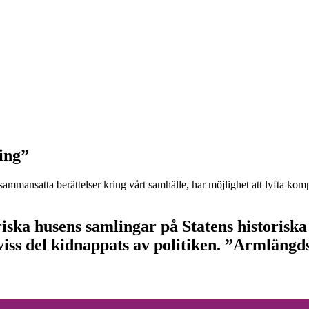
ring”
mansatta berättelser kring vårt samhälle, har möjlighet att lyfta kompl
iska husens samlingar på Statens historisk
viss del kidnappats av politiken. ”Armlängds