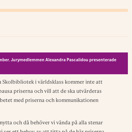
tember. Jurymedlemmen Alexandra Pascalidou presenterade
n Skolbibliotek i världsklass kommer inte att
pausa priserna och vill att de ska utvärderas
 arbetet med priserna och kommunikationen
nytta och då behöver vi vända på alla stenar
vi ser ett behov av att titta på de här priserna