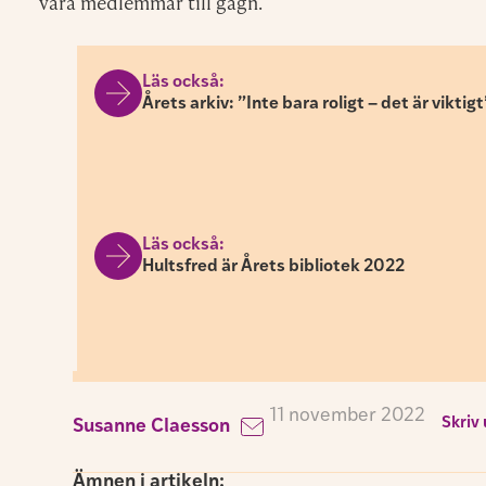
våra medlemmar till gagn.
Läs också:
Årets arkiv: ”Inte bara roligt – det är viktigt
Läs också:
Hultsfred är Årets bibliotek 2022
11 november 2022
Skriv 
Susanne Claesson
Ämnen i artikeln: