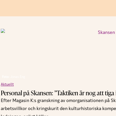
Så my
Foto:
Jonas Eng
Aktuellt
Personal på Skansen: ”Taktiken är nog att tiga ih
Efter Magasin K:s granskning av omorganisationen på Sk
arbetsvillkor och kringskurit den kulturhistoriska komp