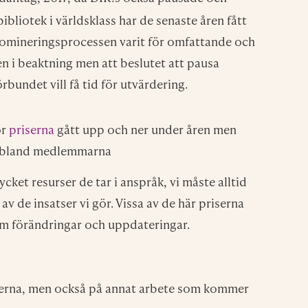
bliotek i världsklass har de senaste åren fått
nomineringsprocessen varit för omfattande och
en i beaktning men att beslutet att pausa
örbundet vill få tid för utvärdering.
ör
priserna
gått upp och ner under åren men
de bland medlemmarna
ycket resurser de tar i anspråk, vi måste alltid
av de insatser vi gör. Vissa av de här priserna
nom förändringar och uppdateringar.
riserna, men också på annat arbete som kommer