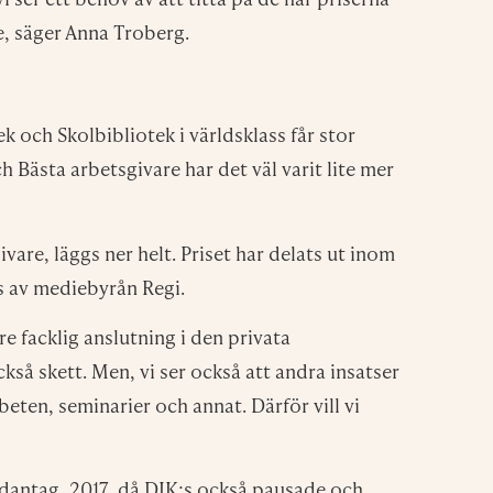
e, säger Anna Troberg.
k och Skolbibliotek i världsklass får stor
h Bästa arbetsgivare har det väl varit lite mer
are, läggs ner helt. Priset har delats ut inom
s av mediebyrån Regi.
re facklig anslutning i den privata
så skett. Men, vi ser också att andra insatser
beten, seminarier och annat. Därför vill vi
dantag, 2017, då DIK:s också pausade och