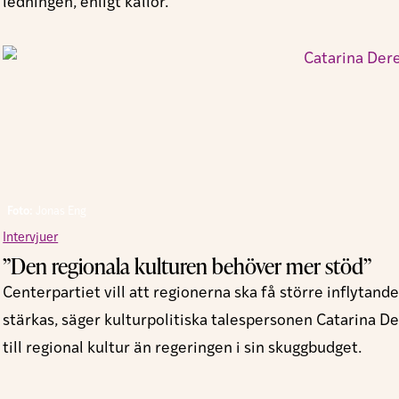
ledningen, enligt källor.
Foto:
Jonas Eng
Intervjuer
”Den regionala kulturen behöver mer stöd”
Centerpartiet vill att regionerna ska få större inflyta
stärkas, säger kulturpolitiska talespersonen Catarina D
till regional kultur än regeringen i sin skuggbudget.