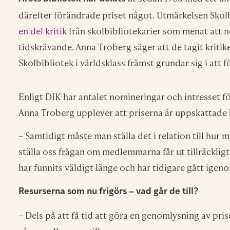
därefter förändrade priset något. Utmärkelsen Skolbi
en del kritik
från skolbibliotekarier som menat att 
tidskrävande. Anna Troberg säger att de tagit kritik
Skolbibliotek i världsklass främst grundar sig i att f
Enligt DIK har antalet nomineringar och intresset f
Anna Troberg upplever att priserna är uppskatta
– Samtidigt måste man ställa det i relation till hur m
ställa oss frågan om medlemmarna får ut tillräckligt 
har funnits väldigt länge och har tidigare gått ige
Resurserna som nu frigörs – vad går de till?
– Dels på att få tid att göra en genomlysning av p