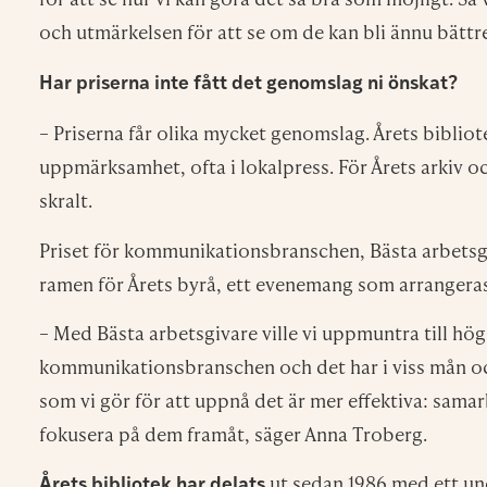
och utmärkelsen för att se om de kan bli ännu bättr
Har priserna inte fått det genomslag ni önskat?
– Priserna får olika mycket genomslag. Årets bibliote
uppmärksamhet, ofta i lokalpress. För Årets arkiv oc
skralt.
Priset för kommunikationsbranschen, Bästa arbetsgiv
ramen för Årets byrå, ett evenemang som arrangera
– Med Bästa arbetsgivare ville vi uppmuntra till hög
kommunikationsbranschen och det har i viss mån ock
som vi gör för att uppnå det är mer effektiva: samar
fokusera på dem framåt, säger Anna Troberg.
ut sedan 1986 med ett un
Årets bibliotek har delats