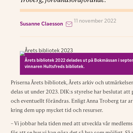
11 november 2022
Susanne Claesson
Årets bibliotek 2022 delades ut på Bokmässan i sep
vinnaren Hultsfreds bibliotek.
Priserna Årets bibliotek, Årets arkiv och utmärkelse
delas ut under 2023. DIK:s styrelse har beslutat att 
och eventuellt förändras. Enligt Anna Troberg tar
kring dem upp mycket tid och resurser.
– Vi jobbar hela tiden med att utveckla vår medlems
för att se hur vi kan göra det så bra som möjligt. Så 