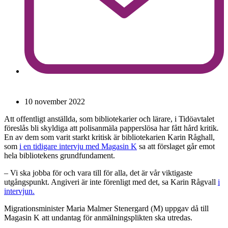
10 november 2022
Att offentligt anställda, som bibliotekarier och lärare, i Tidöavtalet
föreslås bli skyldiga att polisanmäla papperslösa har fått hård kritik
.
En av dem som varit starkt kritisk är bibliotekarien Karin Råghall,
som
i en tidigare intervju med Magasin K
sa att förslaget går emot
hela bibliotekens grundfundament.
– Vi ska jobba för och vara till för alla, det är vår viktigaste
utgångspunkt. Angiveri är inte förenligt med det, sa Karin Rågvall
i
intervjun.
Migrationsminister Maria Malmer Stenergard (M) uppgav då till
Magasin K att undantag för anmälningsplikten ska utredas.