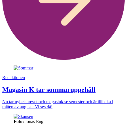
Redaktionen
Magasin K tar sommaruppehåll
Nu tar nyhetsbrevet och magasink.se semester och är tillbaka i
mitten av augusti. Vi ses då!
Foto:
Jonas Eng