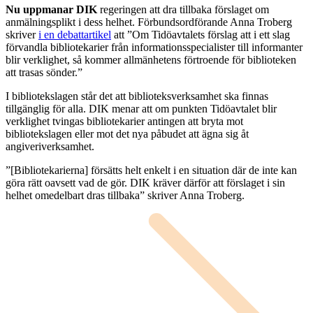
Nu uppmanar DIK
regeringen att dra tillbaka förslaget om
anmälningsplikt i dess helhet. Förbundsordförande Anna Troberg
skriver
i en debattartikel
att ”Om Tidöavtalets förslag att i ett slag
förvandla bibliotekarier från informationsspecialister till informanter
blir verklighet, så kommer allmänhetens förtroende för biblioteken
att trasas sönder.”
I bibliotekslagen står det att biblioteksverksamhet ska finnas
tillgänglig för alla. DIK menar att om punkten Tidöavtalet blir
verklighet tvingas bibliotekarier antingen att bryta mot
bibliotekslagen eller mot det nya påbudet att ägna sig åt
angiveriverksamhet.
”[Bibliotekarierna] försätts helt enkelt i en situation där de inte kan
göra rätt oavsett vad de gör. DIK kräver därför att förslaget i sin
helhet omedelbart dras tillbaka” skriver Anna Troberg.