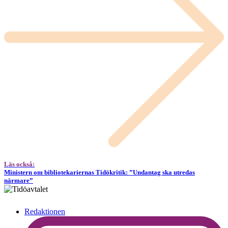
Läs också:
Ministern om bibliotekariernas Tidökritik: ”Undantag ska utredas
närmare”
Redaktionen