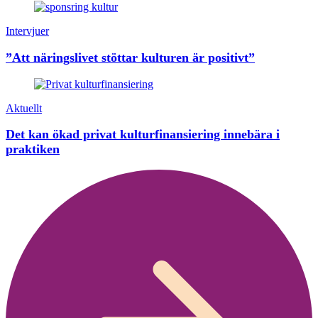
Intervjuer
”Att näringslivet stöttar kulturen är positivt”
Aktuellt
Det kan ökad privat kulturfinansiering innebära i
praktiken