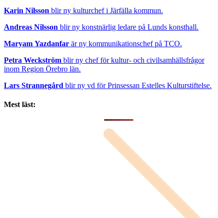
Karin Nilsson
blir ny kulturchef i Järfälla kommun.
Andreas Nilsson
blir ny konstnärlig ledare på Lunds konsthall.
Maryam Yazdanfar
är ny kommunikationschef på TCO.
Petra Weckström
blir ny chef för kultur- och civilsamhällsfrågor
inom Region Örebro län.
Lars Strannegård
blir ny vd för Prinsessan Estelles Kulturstiftelse.
Mest läst: