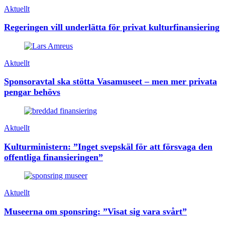
Aktuellt
Regeringen vill underlätta för privat kulturfinansiering
Aktuellt
Sponsoravtal ska stötta Vasamuseet – men mer privata
pengar behövs
Aktuellt
Kulturministern: ”Inget svepskäl för att försvaga den
offentliga finansieringen”
Aktuellt
Museerna om sponsring: ”Visat sig vara svårt”