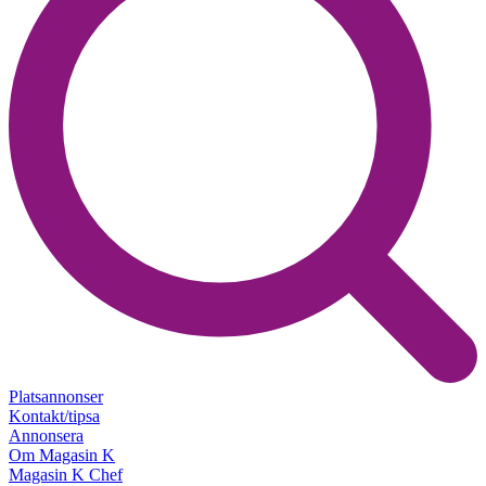
Platsannonser
Kontakt/tipsa
Annonsera
Om Magasin K
Magasin K Chef