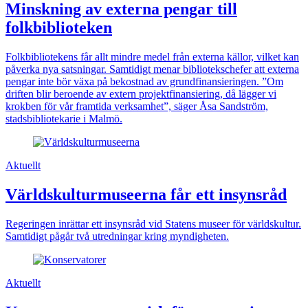
Minskning av externa pengar till
folkbiblioteken
Folkbibliotekens får allt mindre medel från externa källor, vilket kan
påverka nya satsningar. Samtidigt menar bibliotekschefer att externa
pengar inte bör växa på bekostnad av grundfinansieringen. ”Om
driften blir beroende av extern projektfinansiering, då lägger vi
krokben för vår framtida verksamhet”, säger Åsa Sandström,
stadsbibliotekarie i Malmö.
Aktuellt
Världskulturmuseerna får ett insynsråd
Regeringen inrättar ett insynsråd vid Statens museer för världskultur.
Samtidigt pågår två utredningar kring myndigheten.
Aktuellt