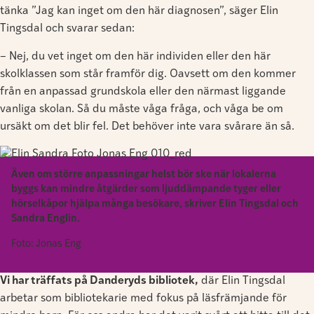
tänka ”Jag kan inget om den här diagnosen”, säger Elin
Tingsdal och svarar sedan:
– Nej, du vet inget om den här individen eller den här
skolklassen som står framför dig. Oavsett om den kommer
från en anpassad grundskola eller den närmast liggande
vanliga skolan. Så du måste våga fråga, och våga be om
ursäkt om det blir fel. Det behöver inte vara svårare än så.
Även om större anpassningar helst bör ske när lokalerna
byggs kan mindre åtgärder som ljuddämpande tyger eller
hörselkåpor hjälpa många besökare, skriver Elin Tingsdal och
Sandra Englin.
Foto: Jonas Eng
Vi har träffats på Danderyds bibliotek,
där Elin Tingsdal
arbetar som bibliotekarie med fokus på läsfrämjande för