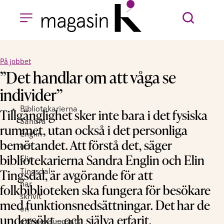
På jobbet
”Det handlar om att våga se
individer”
Bibliotekarierna
Tillgänglighet sker inte bara i det fysiska
Sandra
rummet, utan också i det personliga
Englin
bemötandet. Att förstå det, säger
och
bibliotekarierna Sandra Englin och Elin
Elin
Tingsdal, är avgörande för att
Tingsdal
har
folkbiblioteken ska fungera för besökare
skrivit
med funktionsnedsättningar. Det har de
en
undersökt – och själva erfarit.
examensuppsats