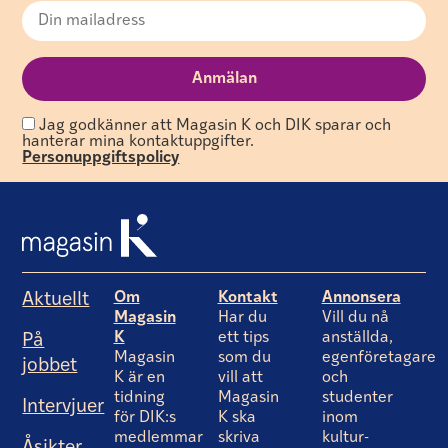
Jag godkänner att Magasin K och DIK sparar och
hanterar mina kontaktuppgifter.
Personuppgiftspolicy
Om
Kontakt
Annonsera
Aktuellt
Magasin
Har du
Vill du nå
K
ett tips
anställda,
På
Magasin
som du
egenföretagare
jobbet
K är en
vill att
och
tidning
Magasin
studenter
Intervjuer
för DIK:s
K ska
inom
medlemmar
skriva
kultur-