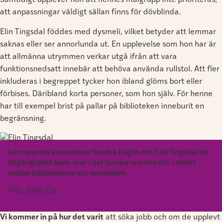
Samtidigt upplever hon att hennes målgrupp inte prioriteras,
att anpassningar väldigt sällan finns för dövblinda.
Elin Tingsdal föddes med dysmeli, vilket betyder att lemmar
saknas eller ser annorlunda ut. En upplevelse som hon har är
att allmänna utrymmen verkar utgå ifrån att vara
funktionsnedsatt innebär att behöva använda rullstol. Att fler
inkluderas i begreppet tycker hon ibland glöms bort eller
förbises. Däribland korta personer, som hon själv. För henne
har till exempel brist på pallar på biblioteken inneburit en
begränsning.
I sin uppsats konstaterar Sandra Englin och Elin Tingsdal att
tillgänglighet både sker i det fysiska rummet och i mötet
mellan bibliotekarie och användare.
Foto: Jonas Eng
Vi kommer in på hur det varit
att söka jobb och om de upplevt