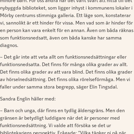
mindre barn. För oss andra har det varit svårt att hitta till det
nybyggda biblioteket, som ligger inhyst i kommunens lokaler i
Mörby centrums stimmiga galleria. Ett läge som, konstaterar
vi, sannolikt är ett hinder för vissa. Men vad som är hinder för
en person kan vara enkelt för en annan. Även om båda räknas
som funktionsnedsatt, även om båda kanske har samma
diagnos.
– Det går inte att veta allt om funktionsnedsättningar eller
funktionsnedsatta. Det finns för många olika grader av allt.
Det finns olika grader av att vara blind. Det finns olika grader
av hörselnedsättning. Det finns olika rörelseförmåga. Men vi
faller under samma stora begrepp, säger Elin Tingsdal.
Sandra Englin håller med:
– Barn och unga, där finns en tydlig åldersgräns. Men den
gränsen är betydligt luddigare när det är personer med
funktionsnedsättning. Vi valde att försöka se det ur
bibliotekariens perspektiv. Frågade: ”Vilka tänker ni på när