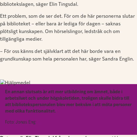
bibliotekslagen, säger Elin Tingsdal.
Ett problem, som de ser det. För om de här personerna slutar
på biblioteket – eller bara är lediga för dagen – saknas
plötsligt kunskapen. Om hörselslingor, ledstråk och om
tillgängliga medier.
– För oss känns det självklart att det här borde vara en
grundkunskap som hela personalen har, säger Sandra Englin.
En annan slutsats är att mer utbildning om ämnet, både i
arbetslivet och under högskoletiden, troligen skulle bidra till
att bibliotekspersonalen blev mer bekväm i att möta personer
med olika funktionalitet.
Foto: Jonas Eng