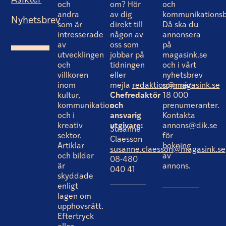
Åsikter
och
om? Hör
och
andra
av dig
kommunikationsb
Nyhetsbrev
som är
direkt till
Då ska du
intresserade
någon av
annonsera
av
oss som
på
utvecklingen
jobbar på
magasink.se
och
tidningen
och i vårt
villkoren
eller
nyhetsbrev
inom
mejla
redaktion@magasink.se
som når
kultur,
Chefredaktör
18 000
kommunikation
och
prenumeranter.
och i
ansvarig
Kontakta
kreativ
utgivare:
annons@dik.se
Susanne
sektor.
för
Claesson
Artiklar
bokning
susanne.claesson@magasink.se
och bilder
av
08-480
är
annons.
040 41
skyddade
enligt
lagen om
upphovsrätt.
Eftertryck