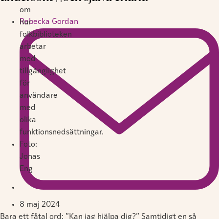
om
Rebecka Gordan
hur
folkbiblioteken
arbetar
med
tillgänglighet
för
användare
med
olika
funktionsnedsättningar.
Foto:
Jonas
Eng
8 maj 2024
Bara ett fåtal ord: ”Kan jag hjälpa dig?” Samtidigt en så