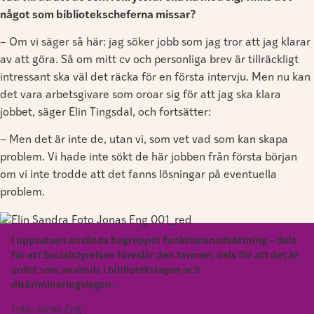
något som bibliotekscheferna missar?
– Om vi säger så här: jag söker jobb som jag tror att jag klarar
av att göra. Så om mitt cv och personliga brev är tillräckligt
intressant ska väl det räcka för en första intervju. Men nu kan
det vara arbetsgivare som oroar sig för att jag ska klara
jobbet, säger Elin Tingsdal, och fortsätter:
– Men det är inte de, utan vi, som vet vad som kan skapa
problem. Vi hade inte sökt de här jobben från första början
om vi inte trodde att det fanns lösningar på eventuella
problem.
I uppsatsen används begreppet funktionsnedsättning – dels
för att Socialstyrelsen föreslår den termen, dels för att det är
ordet som används i bibliotekslagen och
diskrimineringslagen.
Foto: Jonas Eng