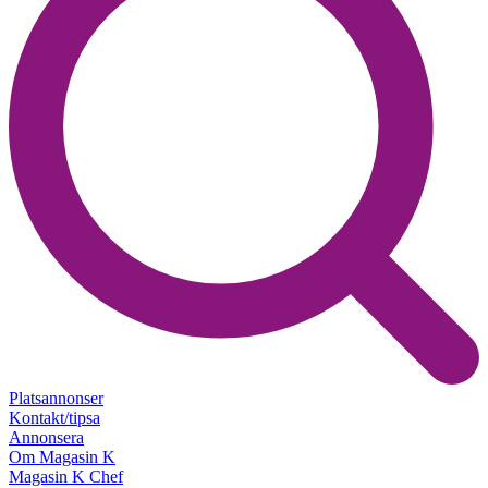
Platsannonser
Kontakt/tipsa
Annonsera
Om Magasin K
Magasin K Chef