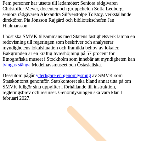
Fem personer har utsetts till ledamöter: Seniora rådgivaren
Christoffer Meyer, docenten och gruppchefen Sofia Ledberg,
seniora rådgivaren Alexandra Silfverstolpe Tolstoy, verkställande
direktören Pia Jönsson Rajgård och bibliotekschefen Jan
Hjalmarsson.
I höst ska SMVK tillsammans med Statens fastighetsverk lämna en
redovisning till regeringen som beskriver och analyserar
myndighetens lokalsituation och framtida behov av lokaler.
Bakgrunden är en kraftig hyreshöjning på 57 procent för
Etnografiska museet i Stockholm som innebär att myndigheten kan
tvingas stänga
Medelhavsmuseet och Östasiatiska.
Dessutom pågår
ytterligare en genomlysning
av SMVK som
Statskontoret genomför. Statskontoret ska bland annat titta på om
SMVK fullgör sina uppgifter i förhållande till instruktion,
regleringsbrev och resurser. Genomlysningen ska vara klar 1
februari 2027.