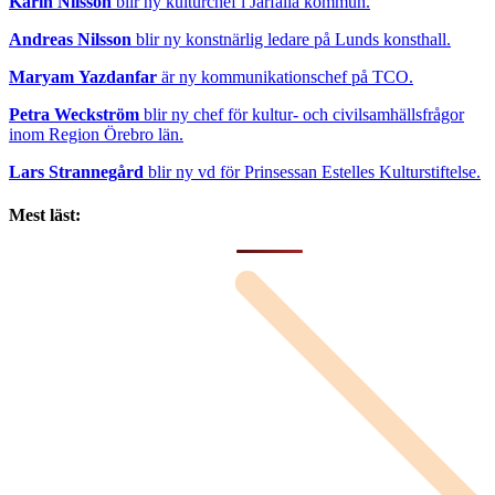
Karin Nilsson
blir ny kulturchef i Järfälla kommun.
Andreas Nilsson
blir ny konstnärlig ledare på Lunds konsthall.
Maryam Yazdanfar
är ny kommunikationschef på TCO.
Petra Weckström
blir ny chef för kultur- och civilsamhällsfrågor
inom Region Örebro län.
Lars Strannegård
blir ny vd för Prinsessan Estelles Kulturstiftelse.
Mest läst: