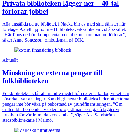
Privata biblioteken lägger ner – 40-tal
förlorar jobbet
Alla anställda på tre bibliotek i Nacka blir av med sina tjänster när
företaget Axiell upphör med biblioteksverksamheten vid årsskiftet.
”Här finns oerhört kompetenta medarbetare som man nu förlorar”,
säger Anna Sonesson, ombudsman på DIK.
Aktuellt
Minskning av externa pengar till
folkbiblioteken
Folkbibliotekens får allt mindre medel från externa källor, vilket kan
påverka nya satsningar. Samtidigt menar bibliotekschefer att externa
pengar inte bör växa på bekostnad av grundfinansieringen. ”Om
driften blir beroende av extern projektfinansiering, då lägger vi
krokben för vår framtida verksamhet”, säger Åsa Sandström,
stadsbibliotekarie i Malmö.