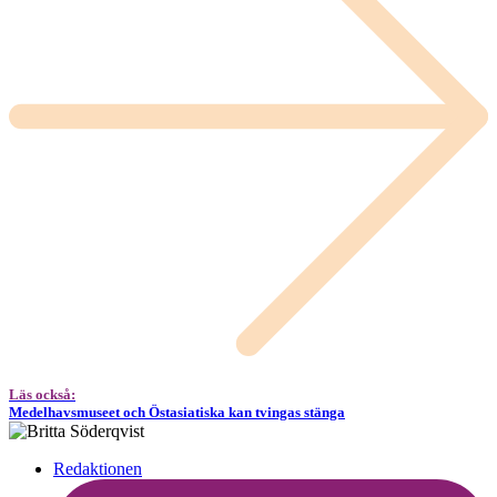
Läs också:
Medelhavsmuseet och Östasiatiska kan tvingas stänga
Redaktionen