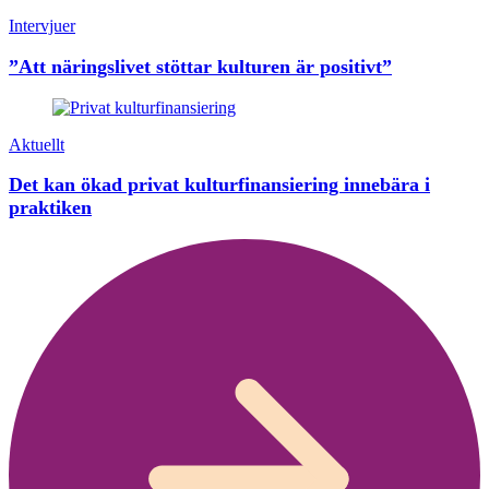
Intervjuer
”Att näringslivet stöttar kulturen är positivt”
Aktuellt
Det kan ökad privat kulturfinansiering innebära i
praktiken