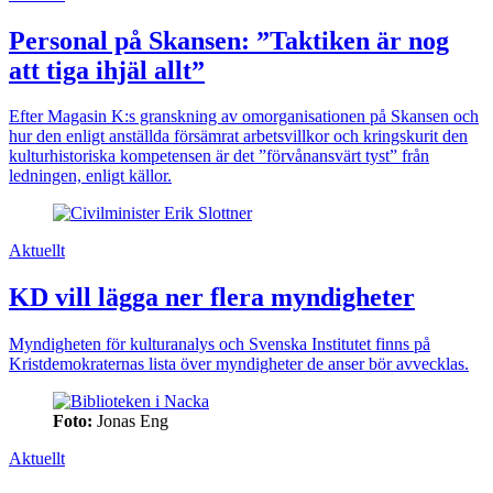
Personal på Skansen: ”Taktiken är nog
att tiga ihjäl allt”
Efter Magasin K:s granskning av omorganisationen på Skansen och
hur den enligt anställda försämrat arbetsvillkor och kringskurit den
kulturhistoriska kompetensen är det ”förvånansvärt tyst” från
ledningen, enligt källor.
Aktuellt
KD vill lägga ner flera myndigheter
Myndigheten för kulturanalys och Svenska Institutet finns på
Kristdemokraternas lista över myndigheter de anser bör avvecklas.
Foto:
Jonas Eng
Aktuellt