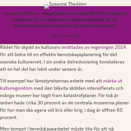
Susanne Thedéen, riksantikvarie som leder Rådet för skydd av
kulturarv, lyfter behovet av praktiska övningar för att
kulturförvaltande aktörer ska bli bättre förberedda.
Foto: Jonas Eng
Rådet för skydd av kulturarv
inrättades av regeringen 2024
för att bidra till en effektiv beredskapsplanering för det
svenska kulturarvet. I sin andra delredovisning konstateras
att en hel del har hänt under senare år.
Till exempel har länsstyrelsernas arbete med att
märka ut
kulturegendom
med den blåvita skölden intensifierats och
många museer har tagit fram katastrofplaner. För två år
sedan hade cirka 30 procent av de centrala museerna planer
för hur man ska agera vid kris eller krig, i dag är siffran 60
procent.
Men tempot i beredskapsarbetet måste öka för att nå