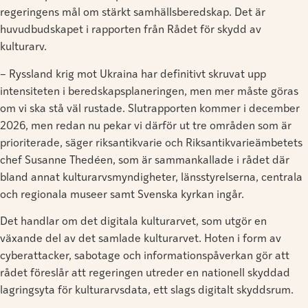
regeringens mål om stärkt samhällsberedskap. Det är
huvudbudskapet i rapporten från Rådet för skydd av
kulturarv.
– Ryssland krig mot Ukraina har definitivt skruvat upp
intensiteten i beredskapsplaneringen, men mer måste göras
om vi ska stå väl rustade. Slutrapporten kommer i december
2026, men redan nu pekar vi därför ut tre områden som är
prioriterade, säger riksantikvarie och Riksantikvarieämbetets
chef Susanne Thedéen, som är sammankallade i rådet där
bland annat kulturarvsmyndigheter, länsstyrelserna, centrala
och regionala museer samt Svenska kyrkan ingår.
Det handlar om det digitala kulturarvet, som utgör en
växande del av det samlade kulturarvet. Hoten i form av
cyberattacker, sabotage och informationspåverkan gör att
rådet föreslår att regeringen utreder en nationell skyddad
lagringsyta för kulturarvsdata, ett slags digitalt skyddsrum.