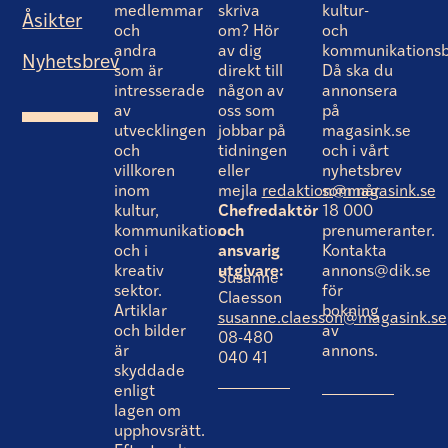
medlemmar
skriva
kultur-
Åsikter
och
om? Hör
och
andra
av dig
kommunikationsb
Nyhetsbrev
som är
direkt till
Då ska du
intresserade
någon av
annonsera
av
oss som
på
utvecklingen
jobbar på
magasink.se
och
tidningen
och i vårt
villkoren
eller
nyhetsbrev
inom
mejla
redaktion@magasink.se
som når
kultur,
Chefredaktör
18 000
kommunikation
och
prenumeranter.
och i
ansvarig
Kontakta
kreativ
utgivare:
annons@dik.se
Susanne
sektor.
för
Claesson
Artiklar
bokning
susanne.claesson@magasink.se
och bilder
av
08-480
är
annons.
040 41
skyddade
enligt
lagen om
upphovsrätt.