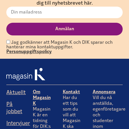
dig till nyhetsbrevet här.
Jag godkänner att Magasin K och DIK sparar och
hanterar mina kontaktuppgifter.
Personuppgiftspolicy
Om
Kontakt
Annonsera
Aktuellt
Magasin
Har du
Vill du nå
K
ett tips
anställda,
På
Magasin
som du
egenföretagare
jobbet
K är en
vill att
och
tidning
Magasin
studenter
Intervjuer
för DIK:s
K ska
inom