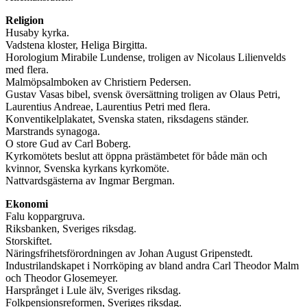
Religion
Husaby kyrka.
Vadstena kloster, Heliga Birgitta.
Horologium Mirabile Lundense, troligen av Nicolaus Lilienvelds
med flera.
Malmöpsalmboken av Christiern Pedersen.
Gustav Vasas bibel, svensk översättning troligen av Olaus Petri,
Laurentius Andreae, Laurentius Petri med flera.
Konventikelplakatet, Svenska staten, riksdagens ständer.
Marstrands synagoga.
O store Gud av Carl Boberg.
Kyrkomötets beslut att öppna prästämbetet för både män och
kvinnor, Svenska kyrkans kyrkomöte.
Nattvardsgästerna av Ingmar Bergman.
Ekonomi
Falu koppargruva.
Riksbanken, Sveriges riksdag.
Storskiftet.
Näringsfrihetsförordningen av Johan August Gripenstedt.
Industrilandskapet i Norrköping av bland andra Carl Theodor Malm
och Theodor Glosemeyer.
Harsprånget i Lule älv, Sveriges riksdag.
Folkpensionsreformen, Sveriges riksdag.