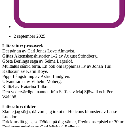
2 september 2025
Litteratur: prosaverk
Det går an av Carl Jonas Love Almqvist.
Giftas Äktenskapshistorier 1–2 av August Strindberg.
Gösta Berlings saga av Selma Lagerlöf.
Muittalus sámid birra. En bok om lapparnas liv av Johan Turi.
Kallocain av Karin Boye.
Pippi Långstrump av Astrid Lindgren.
Utvandrarna av Vilhelm Moberg.
Katitzi av Katarina Taikon.
Den vedervärdige mannen från Säffle av Maj Sjöwall och Per
Wahlöö.
Litteratur: dikter
Skulle jag sörja, då vore jag tokot ur Helicons blomster av Lasse
Lucidor.
Drick ur ditt glas, se Döden på dig väntar, Fredmans epistel nr 30 ur
Fredmans epistlar av Carl Michael Bellman.