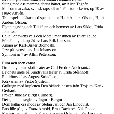
Sjung med oss mamma, första häftet, av Alice Tegnér.
Midsommarvaka, svensk rapsodi nr 1 för stor orkester, op 19 av
Hugo Alfvén.
Tre inspelade låtar med spelmannen Hjort Anders Olsson, Hjort
Anders Olsson.
Flyttningssång och Till kåtan och hemmet av Lars Sikku, Frida
Johansson.
Calle Schewens vals och Möte i monsunen av Evert Taube.
Förklädd gud, op 24 av Lars-Erik Larsson.
Aniara av Karl-Birger Blomdahl.
Jazz på svenska av Jan Johansson.
Symfoni nr 7 av Allan Pettersson.
Film och scenkonst
Drottningholms slottsteater av Carl Fredrik Adelcrantz.
Lejonets unge på Sundsvalls teater av Frida Stéenhoff.
Ett drömspel av August Strindberg.
Körkarlen av Victor Sjöström.
Gullregn med kupletten Den ökända hästen från Troja av Karl-
Gerhard.
Fröken Julie av Birgit Cullberg.
Det sjunde inseglet av Ingmar Bergman.
Dom kallar oss mods av Stefan Jarl och Jan Lindqvist.
Fars lille påg av Franz Arnold, Ernst Bach och Nils Poppe.
Medeas barn på Unga Klara, Suzanne Osten och Per Lysander.