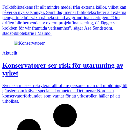
Folkbibliotekens får allt mindre medel från externa källor, vilket kan
påverka nya satsningar. Samtidigt menar bibliotekschefer att externa
pengar inte bör växa på bekostnad av grundfinansieringen. ”Om
driften blir beroende av extern projektfinansiering, då lägger vi
krokben för vår framtida verksamhet”, säger Åsa Sandström,
stadsbibliotekarie i Malmö.
Aktuellt
Konservatorer ser risk för utarmning av
yrket
Svenska museer rekryterar allt oftare personer utan rätt utbildning till
tjänster som kräver specialistkompetens. Det menar Nordiska
konservatorförbundet, som varnar för att yrkesrollen håller på att
urholkas.