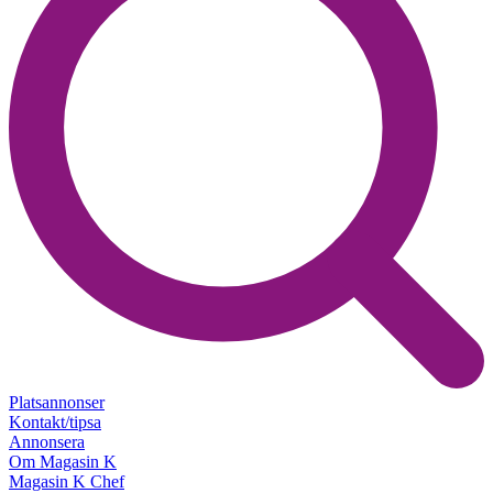
Platsannonser
Kontakt/tipsa
Annonsera
Om Magasin K
Magasin K Chef