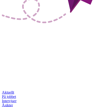
Aktuellt
På jobbet
Intervjuer
Åsikter