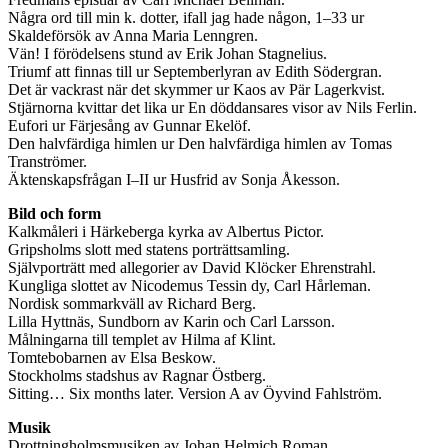
Några ord till min k. dotter, ifall jag hade någon, 1–33 ur
Skaldeförsök av Anna Maria Lenngren.
Vän! I förödelsens stund av Erik Johan Stagnelius.
Triumf att finnas till ur Septemberlyran av Edith Södergran.
Det är vackrast när det skymmer ur Kaos av Pär Lagerkvist.
Stjärnorna kvittar det lika ur En döddansares visor av Nils Ferlin.
Eufori ur Färjesång av Gunnar Ekelöf.
Den halvfärdiga himlen ur Den halvfärdiga himlen av Tomas
Tranströmer.
Äktenskapsfrågan I–II ur Husfrid av Sonja Åkesson.
Bild och form
Kalkmåleri i Härkeberga kyrka av Albertus Pictor.
Gripsholms slott med statens porträttsamling.
Självporträtt med allegorier av David Klöcker Ehrenstrahl.
Kungliga slottet av Nicodemus Tessin dy, Carl Hårleman.
Nordisk sommarkväll av Richard Berg.
Lilla Hyttnäs, Sundborn av Karin och Carl Larsson.
Målningarna till templet av Hilma af Klint.
Tomtebobarnen av Elsa Beskow.
Stockholms stadshus av Ragnar Östberg.
Sitting… Six months later. Version A av Öyvind Fahlström.
Musik
Drottningholmsmusiken av Johan Helmich Roman.