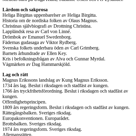
Lärdom och sakprosa
Heliga Birgittas uppenbarelser av Heliga Birgitta.
Historia om de nordiska folken av Olaus Magnus.
Christinas självbiografi av Drottning Christina.
Lappländsk resa av Carl von Linné.
Drömbok av Emanuel Swedenborg.
Fädernas gudasaga av Viktor Rydberg.
Svenska folkets underbara öden av Carl Grimberg.
Barnets århundrade av Ellen Key.
Kris i befolkningsfrågan av Alva och Gunnar Myrdal.
Vägmärken av Dag Hammarskjöld.
Lag och rätt
Magnus Erikssons landslag av Kung Magnus Eriksson.
1734 års lag. Beslut i riksdagen och stadfäst av kungen.
1766 års tryckfrihetsförordning. Beslut i riksdagen och stadfäst av
kungen.
Offentlighetsprincipen.
1809 års regeringsform. Beslut i riksdagen och stadfäst av kungen.
Rättegångsbalken. Sveriges riksdag.
Europakonventionen. Europarådet.
Brottsbalken. Sveriges riksdag.
1974 års regeringsform. Sveriges riksdag.
Allemansrätten.