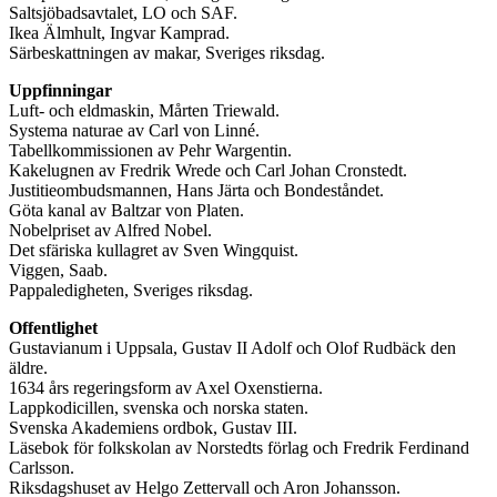
Saltsjöbadsavtalet, LO och SAF.
Ikea Älmhult, Ingvar Kamprad.
Särbeskattningen av makar, Sveriges riksdag.
Uppfinningar
Luft- och eldmaskin, Mårten Triewald.
Systema naturae av Carl von Linné.
Tabellkommissionen av Pehr Wargentin.
Kakelugnen av Fredrik Wrede och Carl Johan Cronstedt.
Justitieombudsmannen, Hans Järta och Bondeståndet.
Göta kanal av Baltzar von Platen.
Nobelpriset av Alfred Nobel.
Det sfäriska kullagret av Sven Wingquist.
Viggen, Saab.
Pappaledigheten, Sveriges riksdag.
Offentlighet
Gustavianum i Uppsala, Gustav II Adolf och Olof Rudbäck den
äldre.
1634 års regeringsform av Axel Oxenstierna.
Lappkodicillen, svenska och norska staten.
Svenska Akademiens ordbok, Gustav III.
Läsebok för folkskolan av Norstedts förlag och Fredrik Ferdinand
Carlsson.
Riksdagshuset av Helgo Zettervall och Aron Johansson.