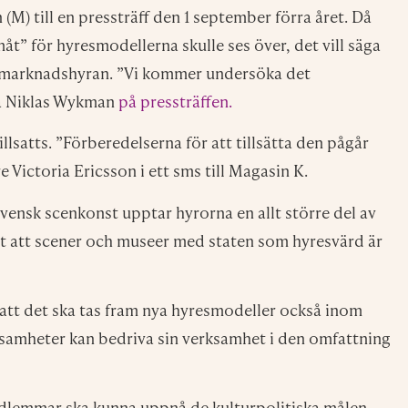
) till en pressträff den 1 september förra året. Då
åt” för hyresmodellerna skulle ses över, det vill säga
ch marknadshyran. ”Vi kommer undersöka det
sa Niklas Wykman
på pressträffen.
llsatts. ”Förberedelserna för att tillsätta den pågår
e Victoria Ericsson i ett sms till Magasin K.
vensk scenkonst upptar hyrorna en allt större del av
rt att scener och museer med staten som hyresvärd är
att det ska tas fram nya hyresmodeller också inom
samheter kan bedriva sin verksamhet i den omfattning
 medlemmar ska kunna uppnå de kulturpolitiska målen