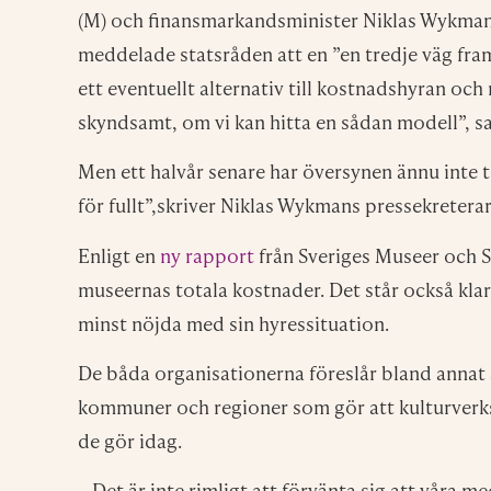
(M) och finansmarkandsminister Niklas Wykman (M
meddelade statsråden att en ”en tredje väg fram
ett eventuellt alternativ till kostnadshyran o
skyndsamt, om vi kan hitta en sådan modell”, 
Men ett halvår senare har översynen ännu inte ti
för fullt”,skriver Niklas Wykmans pressekreterar
Enligt en
ny rapport
från Sveriges Museer och S
museernas totala kostnader. Det står också kla
minst nöjda med sin hyressituation.
De båda organisationerna föreslår bland annat 
kommuner och regioner som gör att kulturverk
de gör idag.
– Det är inte rimligt att förvänta sig att våra