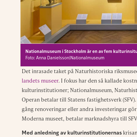
Nationalmuseum i Stockholm är en av fem kulturinsit
Foto: Anna Danielsson|Nationalmuseum
Det inrasade taket på Naturhistoriska riksmus
landets museer
. I fokus har den så kallade ko
kulturinstitutioner; Nationalmuseum, Naturhis
Operan betalar till Statens fastighetsverk (SFV)
gång renoveringar eller andra investeringar görs
Moderna museet, betalar marknadshyra till SFV 
krisan
Med anledning av kulturinstitutionernas