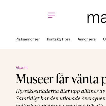
Platsannonser
Kontakt/tipsa
Annonsera
O
Aktuellt
Museer får vänta 
Hyreskostnaderna äter upp alltmer av 
Samtidigt har den utlovade översynen 
kulturfastigheterna ännu inte tillsatts.