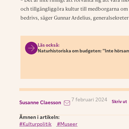
och tillgängliggöra kultur till medborgarna om
bedrivs, säger Gunnar Ardelius, generalsekrete
Läs också:
Naturhistoriska om budgeten: ”Inte hörs
7 februari 2024
Skriv ut
Susanne Claesson
Ämnen i artikeln:
Kulturpolitik
,
Museer