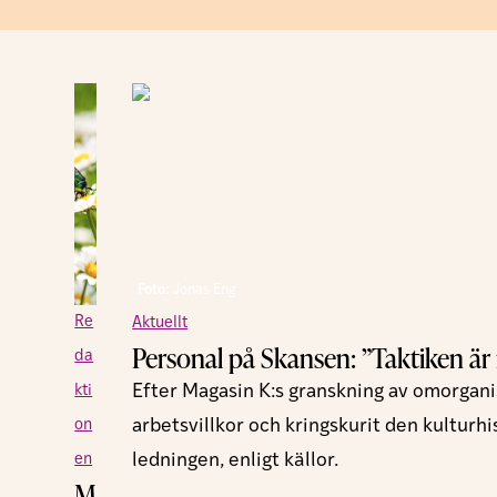
Foto:
Jonas Eng
Re
Aktuellt
Personal på Skansen: ”Taktiken är no
da
kti
Efter Magasin K:s granskning av omorgani
on
arbetsvillkor och kringskurit den kulturh
en
ledningen, enligt källor.
M