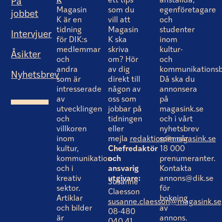
K
ett tips
anställda,
På
Magasin
som du
egenföretagare
jobbet
K är en
vill att
och
tidning
Magasin
studenter
Intervjuer
för DIK:s
K ska
inom
medlemmar
skriva
kultur-
Åsikter
och
om? Hör
och
andra
av dig
kommunikationsb
Nyhetsbrev
som är
direkt till
Då ska du
intresserade
någon av
annonsera
av
oss som
på
utvecklingen
jobbar på
magasink.se
och
tidningen
och i vårt
villkoren
eller
nyhetsbrev
inom
mejla
redaktion@magasink.se
som når
kultur,
Chefredaktör
18 000
kommunikation
och
prenumeranter.
och i
ansvarig
Kontakta
kreativ
utgivare:
annons@dik.se
Susanne
sektor.
för
Claesson
Artiklar
bokning
susanne.claesson@magasink.se
och bilder
av
08-480
är
annons.