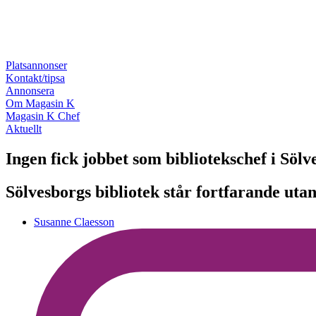
Platsannonser
Kontakt/tipsa
Annonsera
Om Magasin K
Magasin K Chef
Aktuellt
Ingen fick jobbet som bibliotekschef i Sölv
Sölvesborgs bibliotek står fortfarande uta
Susanne Claesson