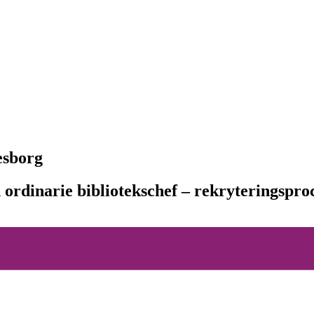
esborg
n ordinarie bibliotekschef – rekryteringspr