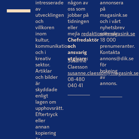
intresserade
någon av
annonsera
av
oss som
på
utvecklingen
jobbar på
magasink.se
och
tidningen
och i vårt
villkoren
eller
nyhetsbrev
inom
mejla
redaktion@magasink.se
som når
kultur,
Chefredaktör
18 000
kommunikation
och
prenumeranter.
och i
ansvarig
Kontakta
kreativ
utgivare:
annons@dik.se
Susanne
sektor.
för
Claesson
Artiklar
bokning
susanne.claesson@magasink.se
och bilder
av
08-480
är
annons.
040 41
skyddade
enligt
lagen om
upphovsrätt.
Eftertryck
eller
annan
kopiering