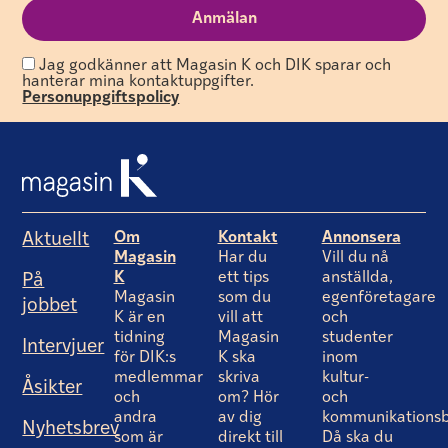
Jag godkänner att Magasin K och DIK sparar och
hanterar mina kontaktuppgifter.
Personuppgiftspolicy
Om
Kontakt
Annonsera
Aktuellt
Magasin
Har du
Vill du nå
K
ett tips
anställda,
På
Magasin
som du
egenföretagare
jobbet
K är en
vill att
och
tidning
Magasin
studenter
Intervjuer
för DIK:s
K ska
inom
medlemmar
skriva
kultur-
Åsikter
och
om? Hör
och
andra
av dig
kommunikationsb
Nyhetsbrev
som är
direkt till
Då ska du