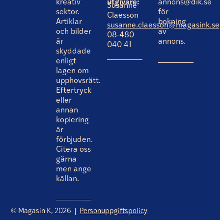
kreativ
utgivare:
annons@dik.se
Susanne
sektor.
för
Claesson
Artiklar
bokning
susanne.claesson@magasink.se
och bilder
av
08-480
är
annons.
040 41
skyddade
enligt
lagen om
upphovsrätt.
Eftertryck
eller
annan
kopiering
är
förbjuden.
Citera oss
gärna
men ange
källan.
© Magasin K, 2026
Personuppgiftspolicy