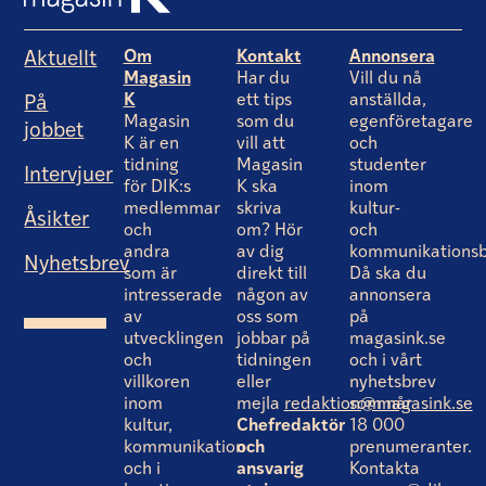
Om
Kontakt
Annonsera
Aktuellt
Magasin
Har du
Vill du nå
K
ett tips
anställda,
På
Magasin
som du
egenföretagare
jobbet
K är en
vill att
och
tidning
Magasin
studenter
Intervjuer
för DIK:s
K ska
inom
medlemmar
skriva
kultur-
Åsikter
och
om? Hör
och
andra
av dig
kommunikationsb
Nyhetsbrev
som är
direkt till
Då ska du
intresserade
någon av
annonsera
av
oss som
på
utvecklingen
jobbar på
magasink.se
och
tidningen
och i vårt
villkoren
eller
nyhetsbrev
inom
mejla
redaktion@magasink.se
som når
kultur,
Chefredaktör
18 000
kommunikation
och
prenumeranter.
och i
ansvarig
Kontakta