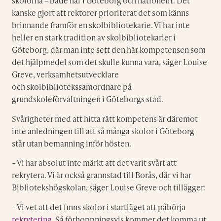
skolorna – både här i Göteborg och nationellt. Det
kanske gjort att rektorer prioriterat det som känns
brinnande framför en skolbibliotekarie. Vi har inte
heller en stark tradition av skolbibliotekarier i
Göteborg, där man inte sett den här kompetensen som
det hjälpmedel som det skulle kunna vara, säger Louise
Greve, verksamhetsutvecklare
och skolbibliotekssamordnare på
grundskoleförvaltningen i Göteborgs stad.
Svårigheter med att hitta rätt kompetens är däremot
inte anledningen till att så många skolor i Göteborg
står utan bemanning inför hösten.
– Vi har absolut inte märkt att det varit svårt att
rekrytera. Vi är också grannstad till Borås, där vi har
Bibliotekshögskolan, säger Louise Greve och tillägger:
– Vi vet att det finns skolor i startläget att påbörja
rekrytering
. Så förhoppningsvis kommer det komma ut