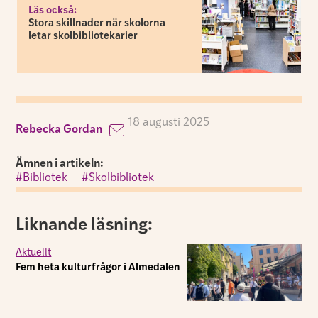
Läs också:
Stora skillnader när skolorna
letar skolbibliotekarier
18 augusti 2025
Rebecka Gordan
Ämnen i artikeln:
Bibliotek
,
Skolbibliotek
Liknande läsning:
Aktuellt
Fem heta kulturfrågor i Almedalen