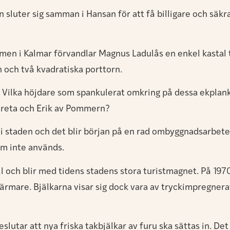
 sluter sig samman i Hansan för att få billigare och säkr
lmen i Kalmar förvandlar Magnus Ladulås en enkel kastal
 och två kvadratiska porttorn.
. Vilka höjdare som spankulerat omkring på dessa ekpla
areta och Erik av Pommern?
g i staden och det blir början på en rad ombyggnadsarbet
om inte används.
oll och blir med tidens stadens stora turistmagnet. På 1970
rmare. Bjälkarna visar sig dock vara av tryckimpregnera
eslutar att nya friska takbjälkar av furu ska sättas in. D