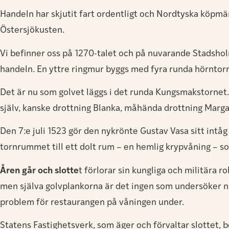
Handeln har skjutit fart ordentligt och Nordtyska köpmän
Östersjökusten.
Vi befinner oss på 1270-talet och på nuvarande Stadsho
handeln. En yttre ringmur byggs med fyra runda hörntorn
Det är nu som golvet läggs i det runda Kungsmakstornet
själv, kanske drottning Blanka, måhända drottning Marg
Den 7:e juli 1523 gör den nykrönte Gustav Vasa sitt intå
tornrummet till ett dolt rum – en hemlig krypvåning – s
Åren går och slotte
t förlorar sin kungliga och militära r
men själva golvplankorna är det ingen som undersöker nä
problem för restaurangen på våningen under.
Statens Fastighetsverk, som äger och förvaltar slottet, b