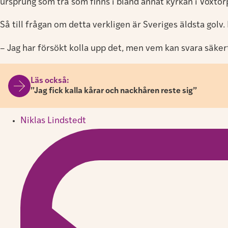
ursprung som trä som finns i bland annat kyrkan i Voxtor
Så till frågan om detta verkligen är Sveriges äldsta gol
– Jag har försökt kolla upp det, men vem kan svara säkert?
Läs också:
”Jag fick kalla kårar och nackhåren reste sig”
Niklas Lindstedt