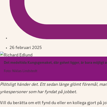
26 februari 2025
Det medeltida Kungsgemaket, där golvet ligger, är bara möjligt 
Foto: Niklas Lindstedt
Plötsligt händer det. Ett sedan länge glömt föremål, manus
yrkespersoner som har fyndat på jobbet.
Vill du berätta om ett fynd du eller en kollega gjort på 