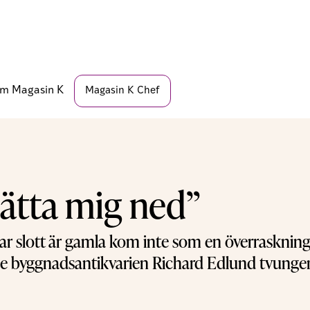
m Magasin K
Magasin K Chef
sätta mig ned”
 slott är gamla kom inte som en överraskning.
ne byggnadsantikvarien Richard Edlund tvungen 