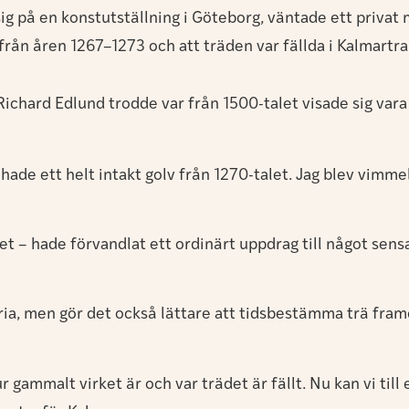
 på en konstutställning i Göteborg, väntade ett privat m
rån åren 1267–1273 och att träden var fällda i Kalmartra
chard Edlund trodde var från 1500-talet visade sig vara 
vi hade ett helt intakt golv från 1270-talet. Jag blev vimm
et – hade förvandlat ett ordinärt uppdrag till något sen
ia, men gör det också lättare att tidsbestämma trä fram
r gammalt virket är och var trädet är fällt. Nu kan vi ti