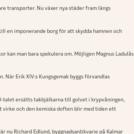
are transporter. Nu växer nya städer fram längs
 till en imponerande borg för att skydda hamnen och
nkor kan man bara spekulera om. Möjligen Magnus Ladulås
en. När Erik XIV:s Kungsgemak byggs förvandlas
-talet ersätts takbjälkarna till golvet i krypvåningen,
t virke och den kemiska doften blir med tiden ett
et är nu Richard Edlund, byggnadsantikvarie på Kalmar