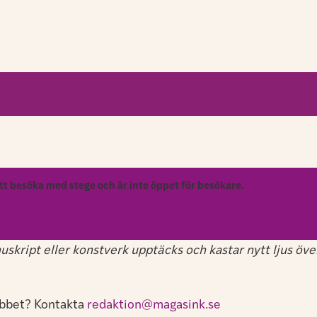
att besöka med stege och är inte öppet för besökare.
kript eller konstverk upptäcks och kastar nytt ljus över v
jobbet? Kontakta
redaktion@magasink.se