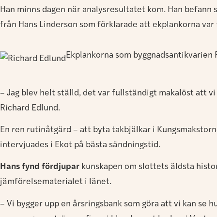
Han minns dagen när analysresultatet kom. Han befann sig
från Hans Linderson som förklarade att ekplankorna var f
Ekplankorna som byggnadsantikvarien Ri
– Jag blev helt ställd, det var fullständigt makalöst att 
Richard Edlund.
En ren rutinåtgärd – att byta takbjälkar i Kungsmakstorn
intervjuades i Ekot på bästa sändningstid.
Hans fynd fördjupar
kunskapen om slottets äldsta histor
jämförelsematerialet i länet.
– Vi bygger upp en årsringsbank som göra att vi kan se hu