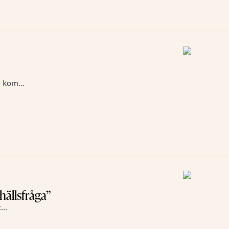
 kom...
hällsfråga”
..