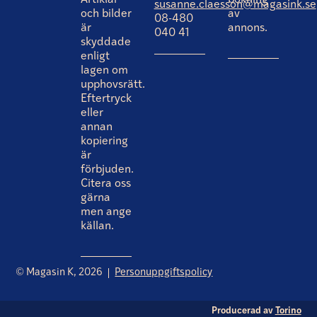
Artiklar
bokning
susanne.claesson@magasink.se
och bilder
av
08-480
är
annons.
040 41
skyddade
enligt
lagen om
upphovsrätt.
Eftertryck
eller
annan
kopiering
är
förbjuden.
Citera oss
gärna
men ange
källan.
© Magasin K, 2026
Personuppgiftspolicy
Producerad av
Torino