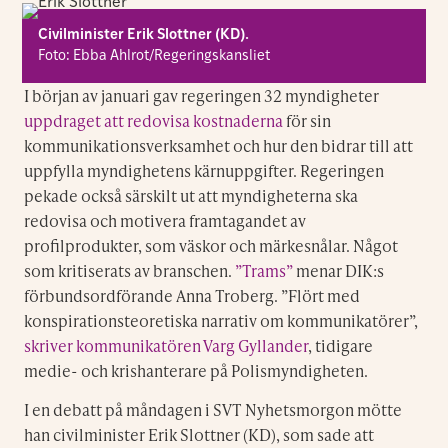
Civilminister Erik Slottner (KD).
Foto: Ebba Ahlrot/Regeringskansliet
I början av januari gav regeringen 32 myndigheter
uppdraget att redovisa kostnaderna
för sin
kommunikationsverksamhet och hur den bidrar till att
uppfylla myndighetens kärnuppgifter. Regeringen
pekade också särskilt ut att myndigheterna ska
redovisa och motivera framtagandet av
profilprodukter, som väskor och märkesnålar. Något
som kritiserats av branschen.
”Trams”
menar DIK:s
förbundsordförande Anna Troberg. ”Flört med
konspirationsteoretiska narrativ om kommunikatörer”,
skriver kommunikatören Varg Gyllander
, tidigare
medie- och krishanterare på Polismyndigheten.
I en debatt på måndagen i SVT Nyhetsmorgon mötte
han civilminister Erik Slottner (KD), som sade att