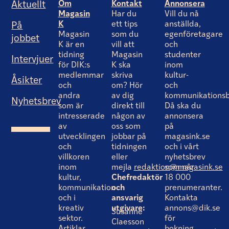
Om
Kontakt
Annonsera
Aktuellt
Magasin
Har du
Vill du nå
K
ett tips
anställda,
På
Magasin
som du
egenföretagare
jobbet
K är en
vill att
och
tidning
Magasin
studenter
Intervjuer
för DIK:s
K ska
inom
medlemmar
skriva
kultur-
Åsikter
och
om? Hör
och
andra
av dig
kommunikationsb
Nyhetsbrev
som är
direkt till
Då ska du
intresserade
någon av
annonsera
av
oss som
på
utvecklingen
jobbar på
magasink.se
och
tidningen
och i vårt
villkoren
eller
nyhetsbrev
inom
mejla
redaktion@magasink.se
som når
kultur,
Chefredaktör
18 000
kommunikation
och
prenumeranter.
och i
ansvarig
Kontakta
kreativ
utgivare:
annons@dik.se
Susanne
sektor.
för
Claesson