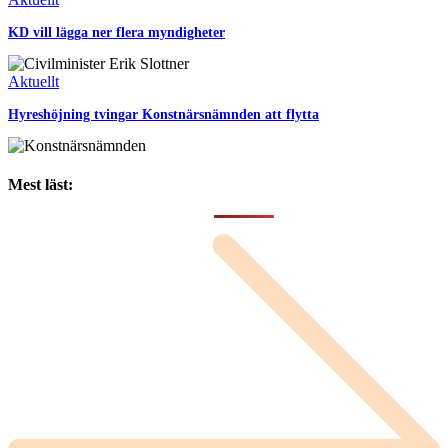
KD vill lägga ner flera myndigheter
Aktuellt
Hyreshöjning tvingar Konstnärsnämnden att flytta
Mest läst: