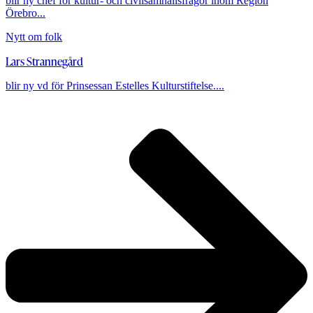
blir ny chef för kultur- och civilsamhällsfrågor inom Region
Örebro...
Nytt om folk
Lars Strannegård
blir ny vd för Prinsessan Estelles Kulturstiftelse....