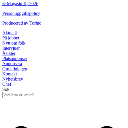
© Magasin K, 2026
Personuppgiftspolicy
Producerad av
Torino
Aktuellt
På jobbet
Nytt om folk
Intervjuer
Åsikter
Platsannonser
Annonsera
Om tidningen
Kontakt
Nyhetsbrev
Chef
Sök