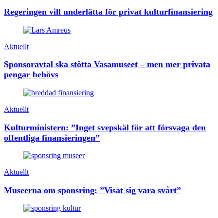
Regeringen vill underlätta för privat kulturfinansiering
Aktuellt
Sponsoravtal ska stötta Vasamuseet – men mer privata
pengar behövs
Aktuellt
Kulturministern: ”Inget svepskäl för att försvaga den
offentliga finansieringen”
Aktuellt
Museerna om sponsring: ”Visat sig vara svårt”