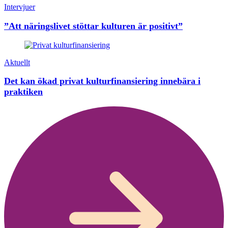
Intervjuer
”Att näringslivet stöttar kulturen är positivt”
Aktuellt
Det kan ökad privat kulturfinansiering innebära i
praktiken