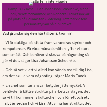
Hampus Ek Rosell, Lisa Johansson Schouenke, Maria
Tunek, Neroz Mohammed och Rebecka Didriksson var
på plats på Bokmässan i Göteborg. Totalt är de tolv i
personalstyrkan på biblioteket.
Vad grundar sig den här tilliten i, tror ni?
– Vi är duktiga på att ta fram varandras styrkor och
kompetenser. På våra månadsmöten lyfter vi stort
som smått. Och behöver vi skruva på någonting så
gör vi det, säger Lisa Johansson Schoenke.
– Och så vet vi att vi alltid kan vända oss till dig Lisa,
om det skulle vara någonting, säger Maria Tunek.
– En chef som tar ansvar betyder jättemycket. Vi
behövde få bättre struktur på arbetsvardagen, det
sa vi till kommunens kulturchef, och för ett och ett
halvt år sedan fick vi Lisa. Att vi nu har struktur, det