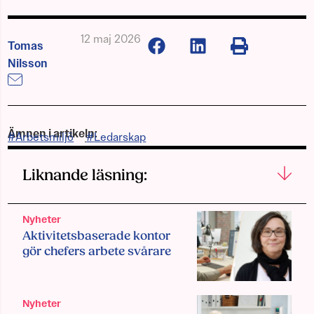
12 maj 2026
Tomas
Nilsson
Ämnen i artikeln:
Arbetsmiljö
,
Ledarskap
Liknande läsning:
Nyheter
Aktivitetsbaserade kontor
gör chefers arbete svårare
Nyheter