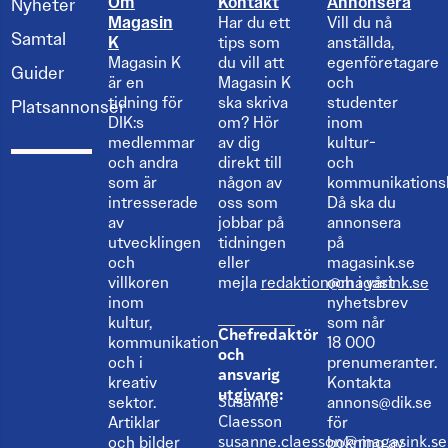
Om
Kontakt
Annonsera
Nyheter
Magasin
Har du ett
Vill du nå
Samtal
K
tips som
anställda,
Magasin K
du vill att
egenföretagare
Guider
är en
Magasin K
och
tidning för
ska skriva
studenter
Platsannonser
DIK:s
om? Hör
inom
medlemmar
av dig
kultur-
och andra
direkt till
och
som är
någon av
kommunikations
intresserade
oss som
Då ska du
av
jobbar på
annonsera
utvecklingen
tidningen
på
och
eller
magasink.se
villkoren
mejla
redaktion@magasink.se
och i vårt
inom
nyhetsbrev
kultur,
som når
Chefredaktör
kommunikation
18 000
och
och i
prenumeranter.
ansvarig
kreativ
Kontakta
utgivare:
sektor.
annons@dik.se
Susanne
Artiklar
för
Claesson
och bilder
bokning av
susanne.claesson@magasink.se