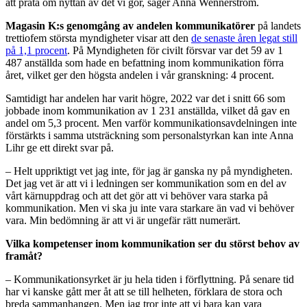
att prata om nyttan av det vi gör, säger Anna Wennerström.
Magasin K:s genomgång av andelen kommunikatörer
på landets
trettiofem största myndigheter visar att den
de senaste åren legat still
på 1,1 procent
. På Myndigheten för civilt försvar var det 59 av 1
487 anställda som hade en befattning inom kommunikation förra
året, vilket ger den högsta andelen i vår granskning: 4 procent.
Samtidigt har andelen har varit högre, 2022 var det i snitt 66 som
jobbade inom kommunikation av 1 231 anställda, vilket då gav en
andel om 5,3 procent. Men varför kommunikationsavdelningen inte
förstärkts i samma utsträckning som personalstyrkan kan inte Anna
Lihr ge ett direkt svar på.
– Helt uppriktigt vet jag inte, för jag är ganska ny på myndigheten.
Det jag vet är att vi i ledningen ser kommunikation som en del av
vårt kärnuppdrag och att det gör att vi behöver vara starka på
kommunikation. Men vi ska ju inte vara starkare än vad vi behöver
vara. Min bedömning är att vi är ungefär rätt numerärt.
Vilka kompetenser inom kommunikation ser du störst behov av
framåt?
– Kommunikationsyrket är ju hela tiden i förflyttning. På senare tid
har vi kanske gått mer åt att se till helheten, förklara de stora och
breda sammanhangen. Men jag tror inte att vi bara kan vara