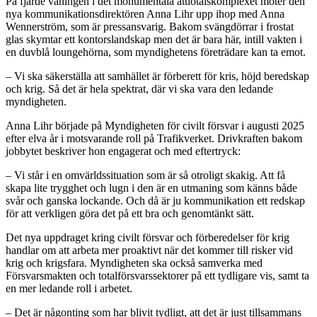
På fjärde våningen i det monumentala åttiotalskomplexet möter den
nya kommunikationsdirektören Anna Lihr upp ihop med Anna
Wennerström, som är pressansvarig. Bakom svängdörrar i frostat
glas skymtar ett kontorslandskap men det är bara här, intill vakten i
en duvblå loungehörna, som myndighetens företrädare kan ta emot.
– Vi ska säkerställa att samhället är förberett för kris, höjd beredskap
och krig. Så det är hela spektrat, där vi ska vara den ledande
myndigheten.
Anna Lihr började på Myndigheten för civilt försvar i augusti 2025
efter elva år i motsvarande roll på Trafikverket. Drivkraften bakom
jobbytet beskriver hon engagerat och med eftertryck:
– Vi står i en omvärldssituation som är så otroligt skakig. Att få
skapa lite trygghet och lugn i den är en utmaning som känns både
svår och ganska lockande. Och då är ju kommunikation ett redskap
för att verkligen göra det på ett bra och genomtänkt sätt.
Det nya uppdraget kring civilt försvar och förberedelser för krig
handlar om att arbeta mer proaktivt när det kommer till risker vid
krig och krigsfara. Myndigheten ska också samverka med
Försvarsmakten och totalförsvarssektorer på ett tydligare vis, samt ta
en mer ledande roll i arbetet.
– Det är någonting som har blivit tydligt, att det är just tillsammans