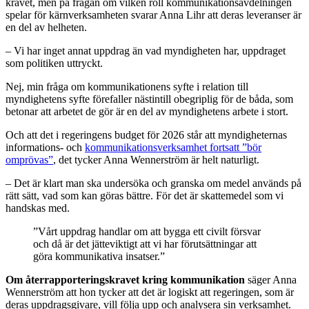
kravet, men på frågan om vilken roll kommunikationsavdelningen
spelar för kärnverksamheten svarar Anna Lihr att deras leveranser är
en del av helheten.
– Vi har inget annat uppdrag än vad myndigheten har, uppdraget
som politiken uttryckt.
Nej, min fråga om kommunikationens syfte i relation till
myndighetens syfte förefaller nästintill obegriplig för de båda, som
betonar att arbetet de gör är en del av myndighetens arbete i stort.
Och att det i regeringens budget för 2026 står att myndigheternas
informations- och
kommunikationsverksamhet fortsatt ”bör
omprövas”
, det tycker Anna Wennerström är helt naturligt.
– Det är klart man ska undersöka och granska om medel används på
rätt sätt, vad som kan göras bättre. För det är skattemedel som vi
handskas med.
”Vårt uppdrag handlar om att bygga ett civilt försvar
och då är det jätteviktigt att vi har förutsättningar att
göra kommunikativa insatser.”
Om återrapporteringskravet kring kommunikation
säger Anna
Wennerström att hon tycker att det är logiskt att regeringen, som är
deras uppdragsgivare, vill följa upp och analysera sin verksamhet.