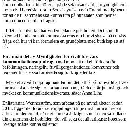
kommunikationsdirektörerna på de sektorsansvariga myndigheterna
inom civil beredskap, som Socialstyrelsen och Energimyndigheten,
för att de tillsammans ska kunna titta på hur staten som helhet
kommunicerar i olika frågor.
– I det här nätverket har vi den ledande positionen. Det kan till
exempel handla om att komma överens om hur vi ska se på en viss
fråga och hur vi kan formulera en grundplatta med budskap att stå
på.
En annan del av Myndigheten för civilt försvars
kommunikationsuppdrag
handlar om att enkelt förklara för
befolkningen, näringsliv, frivilligorganisationer, kommuner och
regioner hur de ska förbereda sig för krig eller kris.
– Mycket av vårt uppdrag handlar om det, att få vår omvärld att veta
hur man ska bete sig i olika sammanhang. Och det är ju i mångt och
mycket en kommunikationsleverans, säger Anna Lihr.
Enligt Anna Wennerström, som arbetat på på myndigheten sedan
2018, ligger det förändrade uppdraget i linje med hur man redan
arbetat under en tid, där det numera är kriget som är den så kallade
dimensionerande hotbilden, det vill säga det allvarligaste hotet som
Sverige måste kunna stå emot.