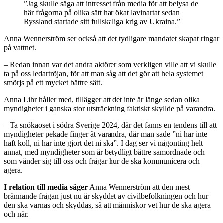
”Jag skulle säga att intresset från media för att belysa de
här frågorna på olika sätt har ökat lavinartat sedan
Ryssland startade sitt fullskaliga krig av Ukraina.”
Anna Wennerström ser också att det tydligare mandatet skapat ringar
på vattnet.
– Redan innan var det andra aktörer som verkligen ville att vi skulle
ta på oss ledartröjan, för att man såg att det gör att hela systemet
smörjs på ett mycket bättre sätt.
Anna Lihr håller med, tillägger att det inte är länge sedan olika
myndigheter i ganska stor utsträckning faktiskt skyllde på varandra.
– Ta snökaoset i södra Sverige 2024, där det fanns en tendens till att
myndigheter pekade finger åt varandra, där man sade ”ni har inte
haft koll, ni har inte gjort det ni ska”. I dag ser vi någonting helt
annat, med myndigheter som är betydligt bättre samordnade och
som vänder sig till oss och frågar hur de ska kommunicera och
agera.
I relation till media säger
Anna Wennerström att den mest
brännande frågan just nu är skyddet av civilbefolkningen och hur
den ska varnas och skyddas, så att människor vet hur de ska agera
och när.