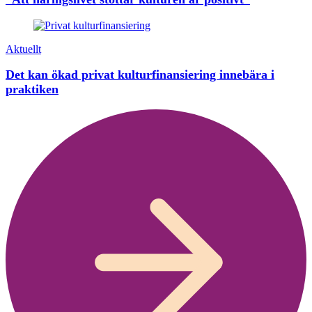
Aktuellt
Det kan ökad privat kulturfinansiering innebära i
praktiken