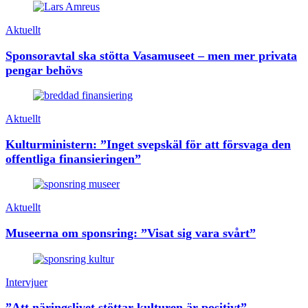
Aktuellt
Sponsoravtal ska stötta Vasamuseet – men mer privata
pengar behövs
Aktuellt
Kulturministern: ”Inget svepskäl för att försvaga den
offentliga finansieringen”
Aktuellt
Museerna om sponsring: ”Visat sig vara svårt”
Intervjuer
”Att näringslivet stöttar kulturen är positivt”