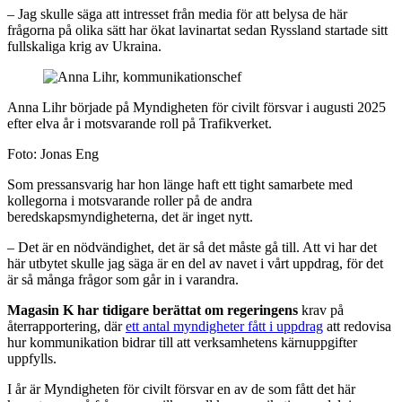
– Jag skulle säga att intresset från media för att belysa de här
frågorna på olika sätt har ökat lavinartat sedan Ryssland startade sitt
fullskaliga krig av Ukraina.
Anna Lihr började på Myndigheten för civilt försvar i augusti 2025
efter elva år i motsvarande roll på Trafikverket.
Foto: Jonas Eng
Som pressansvarig har hon länge haft ett tight samarbete med
kollegorna i motsvarande roller på de andra
beredskapsmyndigheterna, det är inget nytt.
– Det är en nödvändighet, det är så det måste gå till. Att vi har det
här utbytet skulle jag säga är en del av navet i vårt uppdrag, för det
är så många frågor som går in i varandra.
Magasin K har tidigare berättat om regeringens
krav på
återrapportering, där
ett antal myndigheter fått i uppdrag
att redovisa
hur kommunikation bidrar till att verksamhetens kärnuppgifter
uppfylls.
I år är Myndigheten för civilt försvar en av de som fått det här