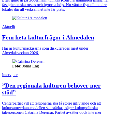
Efter tjugo år på Södermalm tvingas Konstnärsnämnden lämna när
fastigheten ska rustas och hyrorna höjs. Nu väntar flytt till mindre
lokaler där all verksamhet inte får plats.
Aktuellt
Fem heta kulturfrågor i Almedalen
Här är kultursnackisarna som diskuterades mest under
Almedalsveckan 2026.
Foto:
Jonas Eng
Intervjuer
”Den regionala kulturen behöver mer
stöd”
Centerpartiet vill att regionerna ska få större inflytande och att
kultursamverkansmodellen ska stärkas, säger kulturpolitiska
talespersonen Catarina Deremar. Partiet avsätter dock inte mer