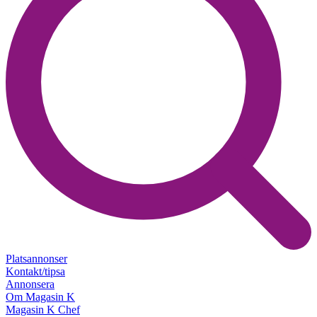
Platsannonser
Kontakt/tipsa
Annonsera
Om Magasin K
Magasin K Chef