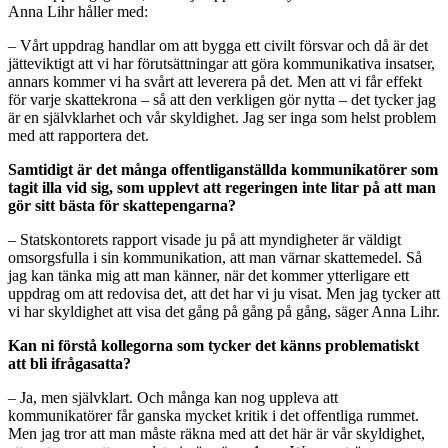
Anna Lihr håller med:
– Vårt uppdrag handlar om att bygga ett civilt försvar och då är det
jätteviktigt att vi har förutsättningar att göra kommunikativa insatser,
annars kommer vi ha svårt att leverera på det. Men att vi får effekt
för varje skattekrona – så att den verkligen gör nytta – det tycker jag
är en självklarhet och vår skyldighet. Jag ser inga som helst problem
med att rapportera det.
Samtidigt är det många offentliganställda kommunikatörer som
tagit illa vid sig, som upplevt att regeringen inte litar på att man
gör sitt bästa för skattepengarna?
– Statskontorets rapport visade ju på att myndigheter är väldigt
omsorgsfulla i sin kommunikation, att man värnar skattemedel. Så
jag kan tänka mig att man känner, när det kommer ytterligare ett
uppdrag om att redovisa det, att det har vi ju visat. Men jag tycker att
vi har skyldighet att visa det gång på gång på gång, säger Anna Lihr.
Kan ni förstå kollegorna som tycker det känns problematiskt
att bli ifrågasatta?
– Ja, men självklart. Och många kan nog uppleva att
kommunikatörer får ganska mycket kritik i det offentliga rummet.
Men jag tror att man måste räkna med att det här är vår skyldighet,