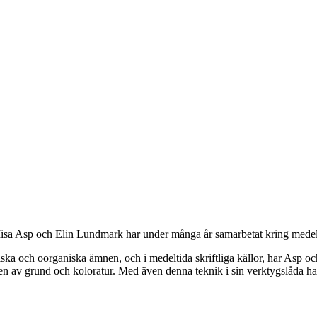
isa Asp och Elin Lundmark har under många år samarbetat kring medel
iska och oorganiska ämnen, och i medeltida skriftliga källor, har Asp 
ten av grund och koloratur. Med även denna teknik i sin verktygslåda har