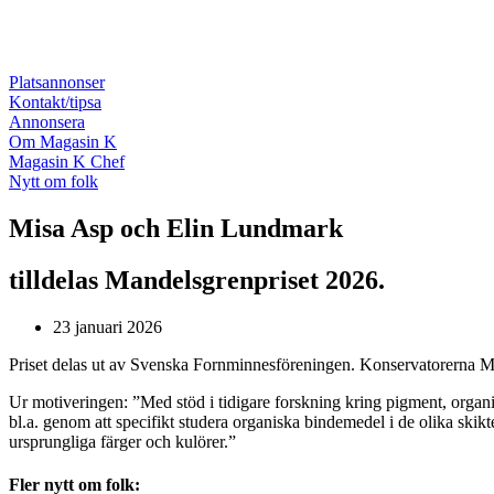
Platsannonser
Kontakt/tipsa
Annonsera
Om Magasin K
Magasin K Chef
Nytt om folk
Misa Asp och Elin Lundmark
tilldelas Mandelsgrenpriset 2026.
23 januari 2026
Priset delas ut av Svenska Fornminnesföreningen. Konservatorerna M
Ur motiveringen: ”Med stöd i tidigare forskning kring pigment, organ
bl.a. genom att specifikt studera organiska bindemedel i de olika skik
ursprungliga färger och kulörer.”
Fler nytt om folk: