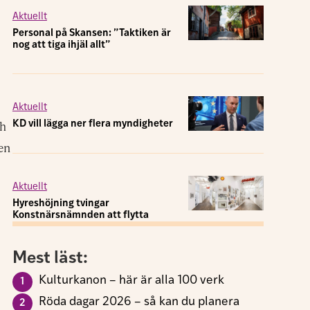
Aktuellt
Personal på Skansen: ”Taktiken är
nog att tiga ihjäl allt”
Aktuellt
ch
KD vill lägga ner flera myndigheter
en
Aktuellt
Hyreshöjning tvingar
Konstnärsnämnden att flytta
Mest läst:
Kulturkanon – här är alla 100 verk
Röda dagar 2026 – så kan du planera