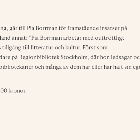
ng, går till Pia Borrman för framstående insatser på
 bland annat: ”Pia Borrman arbetar med outtröttligt
llgång till litteratur och kultur. Först som
edare på Regionbibliotek Stockholm, där hon ledsagar o
bibliotekarier och många av dem har eller har haft sin eg
000 kronor.