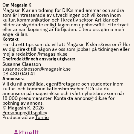
Om Magasin K
Magasin K är en tidning för DIK:s medlemmar och andra
som är intresserade av utvecklingen och villkoren inom
kultur, kommunikation och i kreativ sektor. Artiklar och
bilder är skyddade enligt lagen om upphovsrätt. Eftertryck
eller annan kopiering är förbjuden. Citera oss gärna men
ange källan.
Kontakt
Har du ett tips som du vill att Magasin K ska skriva om? Hör
av dig direkt till någon av oss som jobbar på tidningen eller
mejla
redaktion@magasink.se
Chefredaktör och ansvarig utgivare:
Susanne Claesson
susanne.claesson@magasink.se
08-480 040 41
Annonsera
Vill du nå anställda, egenföretagare och studenter inom
kultur- och kommunikationsbranschen? Då ska du
annonsera på magasink.se och i vårt nyhetsbrev som når
18 000 prenumeranter. Kontakta annons@dik.se för
bokning av annons.
© Magasin K, 2026
Personuppgiftspolicy
Producerad av
Torino
Aktuellt