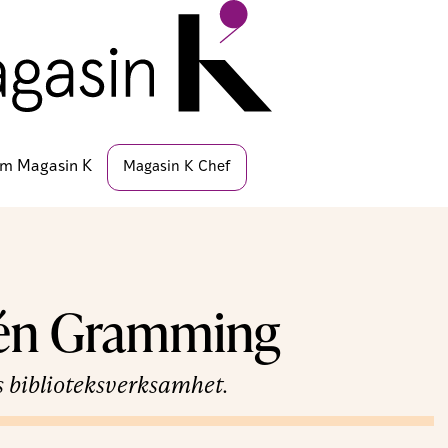
m Magasin K
Magasin K Chef
lén Gramming
 biblioteksverksamhet.