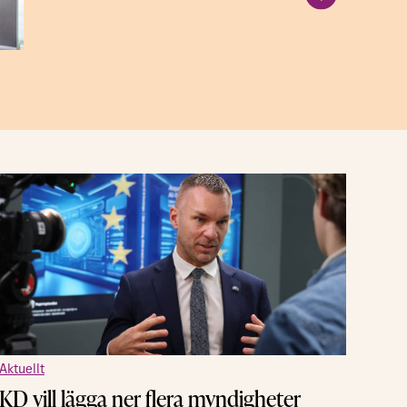
Aktuell
Så my
Aktuellt
KD vill lägga ner flera myndigheter