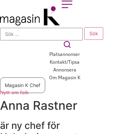
Hoppa
till
innehåll
Sök
efter:
Platsannonser
Kontakt/tipsa
Annonsera
Om Magasin K
Magasin K Chef
Nytt om folk
Anna Rastner
är ny chef för