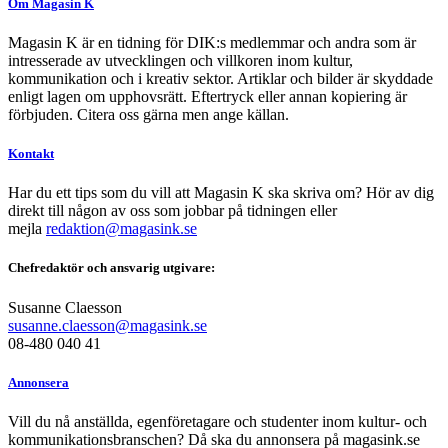
Om Magasin K
Magasin K är en tidning för DIK:s medlemmar och andra som är
intresserade av utvecklingen och villkoren inom kultur,
kommunikation och i kreativ sektor. Artiklar och bilder är skyddade
enligt lagen om upphovsrätt. Eftertryck eller annan kopiering är
förbjuden. Citera oss gärna men ange källan.
Kontakt
Har du ett tips som du vill att Magasin K ska skriva om? Hör av dig
direkt till någon av oss som jobbar på tidningen eller
mejla
redaktion@magasink.se
Chefredaktör och ansvarig utgivare:
Susanne Claesson
susanne.claesson@magasink.se
08-480 040 41
Annonsera
Vill du nå anställda, egenföretagare och studenter inom kultur- och
kommunikationsbranschen? Då ska du annonsera på magasink.se