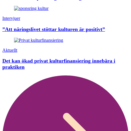
Intervjuer
”Att näringslivet stöttar kulturen är positivt”
Aktuellt
Det kan ökad privat kulturfinansiering innebära i
praktiken