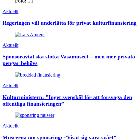
Foto:
TT
Aktuellt
Regeringen vill underlätta för privat kulturfinansiering
Aktuellt
Sponsoravtal ska stötta Vasamuseet – men mer privata
pengar behövs
Aktuellt
Kulturministern: ”Inget svepskäl för att försvaga den
offentliga finansieringen”
Aktuellt
Museerna om sponsring: ”Visat sig vara svårt”