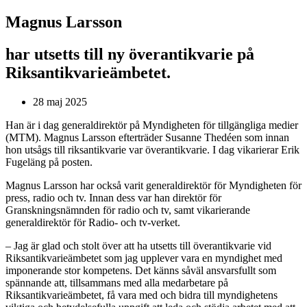
Magnus Larsson
har utsetts till ny överantikvarie på
Riksantikvarieämbetet.
28 maj 2025
Han är i dag generaldirektör på Myndigheten för tillgängliga medier
(MTM). Magnus Larsson efterträder Susanne Thedéen som innan
hon utsågs till riksantikvarie var överantikvarie. I dag vikarierar Erik
Fugeläng på posten.
Magnus Larsson har också varit generaldirektör för Myndigheten för
press, radio och tv. Innan dess var han direktör för
Granskningsnämnden för radio och tv, samt vikarierande
generaldirektör för Radio- och tv-verket.
– Jag är glad och stolt över att ha utsetts till överantikvarie vid
Riksantikvarieämbetet som jag upplever vara en myndighet med
imponerande stor kompetens. Det känns såväl ansvarsfullt som
spännande att, tillsammans med alla medarbetare på
Riksantikvarieämbetet, få vara med och bidra till myndighetens