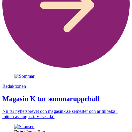
Redaktionen
Magasin K tar sommaruppehåll
Nu tar nyhetsbrevet och magasink.se semester och är tillbaka i
mitten av augusti. Vi ses då!
Foto:
Jonas Eng