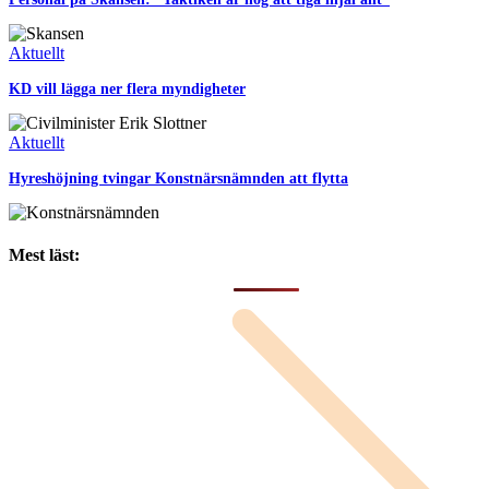
Aktuellt
KD vill lägga ner flera myndigheter
Aktuellt
Hyreshöjning tvingar Konstnärsnämnden att flytta
Mest läst: