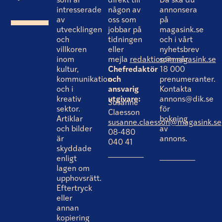
som är
direkt till
Då ska du
intresserade
någon av
annonsera
av
oss som
på
utvecklingen
jobbar på
magasink.se
och
tidningen
och i vårt
villkoren
eller
nyhetsbrev
inom
mejla
redaktion@magasink.se
som når
kultur,
Chefredaktör
18 000
kommunikation
och
prenumeranter.
och i
ansvarig
Kontakta
kreativ
utgivare:
annons@dik.se
Susanne
sektor.
för
Claesson
Artiklar
bokning
susanne.claesson@magasink.se
och bilder
av
08-480
är
annons.
040 41
skyddade
enligt
lagen om
upphovsrätt.
Eftertryck
eller
annan
kopiering