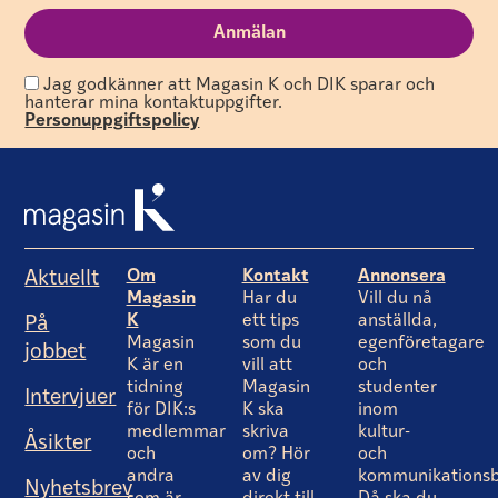
Jag godkänner att Magasin K och DIK sparar och
hanterar mina kontaktuppgifter.
Personuppgiftspolicy
Om
Kontakt
Annonsera
Aktuellt
Magasin
Har du
Vill du nå
K
ett tips
anställda,
På
Magasin
som du
egenföretagare
jobbet
K är en
vill att
och
tidning
Magasin
studenter
Intervjuer
för DIK:s
K ska
inom
medlemmar
skriva
kultur-
Åsikter
och
om? Hör
och
andra
av dig
kommunikationsb
Nyhetsbrev