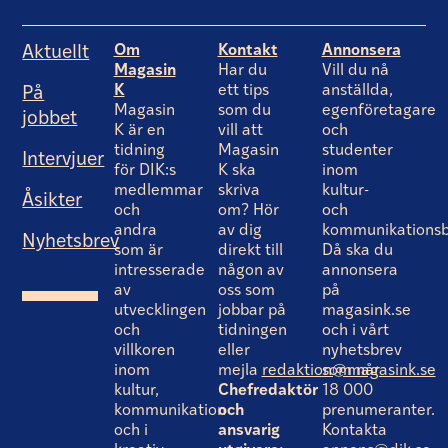
Om
Kontakt
Annonsera
Aktuellt
Magasin
Har du
Vill du nå
K
ett tips
anställda,
På
Magasin
som du
egenföretagare
jobbet
K är en
vill att
och
tidning
Magasin
studenter
Intervjuer
för DIK:s
K ska
inom
medlemmar
skriva
kultur-
Åsikter
och
om? Hör
och
andra
av dig
kommunikationsb
Nyhetsbrev
som är
direkt till
Då ska du
intresserade
någon av
annonsera
av
oss som
på
utvecklingen
jobbar på
magasink.se
och
tidningen
och i vårt
villkoren
eller
nyhetsbrev
inom
mejla
redaktion@magasink.se
som når
kultur,
Chefredaktör
18 000
kommunikation
och
prenumeranter.
och i
ansvarig
Kontakta