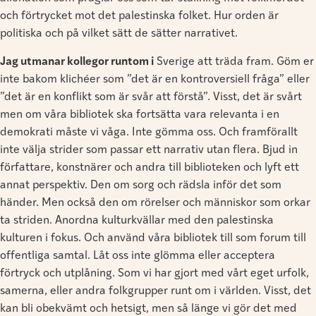
och förtrycket mot det palestinska folket. Hur orden är
politiska och på vilket sätt de sätter narrativet.
Jag utmanar kollegor runtom i
Sverige att träda fram. Göm er
inte bakom klichéer som ”det är en kontroversiell fråga” eller
”det är en konflikt som är svår att förstå”. Visst, det är svårt
men om våra bibliotek ska fortsätta vara relevanta i en
demokrati måste vi våga. Inte gömma oss. Och framförallt
inte välja strider som passar ett narrativ utan flera. Bjud in
författare, konstnärer och andra till biblioteken och lyft ett
annat perspektiv. Den om sorg och rädsla inför det som
händer. Men också den om rörelser och människor som orkar
ta striden. Anordna kulturkvällar med den palestinska
kulturen i fokus. Och använd våra bibliotek till som forum till
offentliga samtal. Låt oss inte glömma eller acceptera
förtryck och utplåning. Som vi har gjort med vårt eget urfolk,
samerna, eller andra folkgrupper runt om i världen. Visst, det
kan bli obekvämt och hetsigt, men så länge vi gör det med