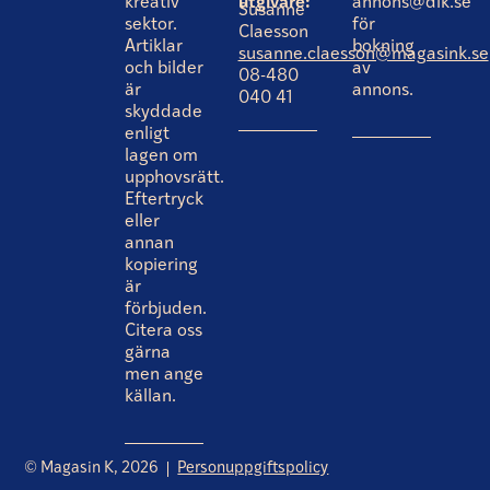
kreativ
utgivare:
annons@dik.se
Susanne
sektor.
för
Claesson
Artiklar
bokning
susanne.claesson@magasink.se
och bilder
av
08-480
är
annons.
040 41
skyddade
enligt
lagen om
upphovsrätt.
Eftertryck
eller
annan
kopiering
är
förbjuden.
Citera oss
gärna
men ange
källan.
© Magasin K, 2026
Personuppgiftspolicy