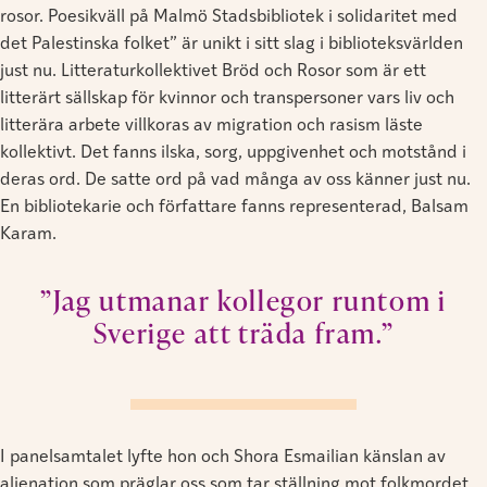
rosor. Poesikväll på Malmö Stadsbibliotek i solidaritet med
det Palestinska folket” är unikt i sitt slag i biblioteksvärlden
just nu. Litteraturkollektivet Bröd och Rosor som är ett
litterärt sällskap för kvinnor och transpersoner vars liv och
litterära arbete villkoras av migration och rasism läste
kollektivt. Det fanns ilska, sorg, uppgivenhet och motstånd i
deras ord. De satte ord på vad många av oss känner just nu.
En bibliotekarie och författare fanns representerad, Balsam
Karam.
”Jag utmanar kollegor runtom i
Sverige att träda fram.”
I panelsamtalet lyfte hon och Shora Esmailian känslan av
alienation som präglar oss som tar ställning mot folkmordet