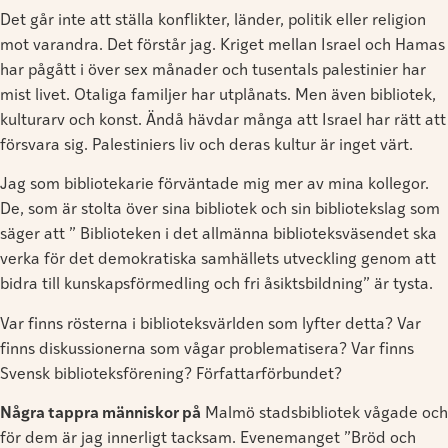
Det går inte att ställa konflikter, länder, politik eller religion
mot varandra. Det förstår jag. Kriget mellan Israel och Hamas
har pågått i över sex månader och tusentals palestinier har
mist livet. Otaliga familjer har utplånats. Men även bibliotek,
kulturarv och konst. Ändå hävdar många att Israel har rätt att
försvara sig. Palestiniers liv och deras kultur är inget värt.
Jag som bibliotekarie förväntade mig mer av mina kollegor.
De, som är stolta över sina bibliotek och sin bibliotekslag som
säger att ” Biblioteken i det allmänna biblioteksväsendet ska
verka för det demokratiska samhällets utveckling genom att
bidra till kunskapsförmedling och fri åsiktsbildning” är tysta.
Var finns rösterna i biblioteksvärlden som lyfter detta? Var
finns diskussionerna som vågar problematisera? Var finns
Svensk biblioteksförening? Författarförbundet?
Några tappra människor på
Malmö stadsbibliotek vågade och
för dem är jag innerligt tacksam. Evenemanget ”Bröd och