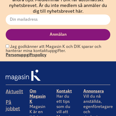
andra tips. Medlemmar i DIK får automatiskt
nyhetsbrevet. Är du inte medlem så anmäler du
dig till nyhetsbrevet här.
Jag godkänner att Magasin K och DIK sparar och
hanterar mina kontaktuppgifter.
Personuppgiftspolicy
Om
Kontakt
Annonsera
Aktuellt
Magasin
Har du
Vill du nå
K
ett tips
anställda,
På
Magasin
som du
egenföretagare
jobbet
K är en
vill att
och