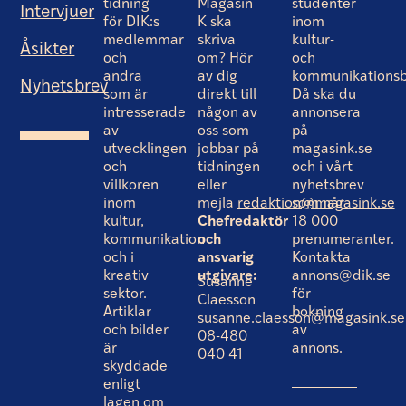
tidning
Magasin
studenter
Intervjuer
för DIK:s
K ska
inom
medlemmar
skriva
kultur-
Åsikter
och
om? Hör
och
andra
av dig
kommunikationsb
Nyhetsbrev
som är
direkt till
Då ska du
intresserade
någon av
annonsera
av
oss som
på
utvecklingen
jobbar på
magasink.se
och
tidningen
och i vårt
villkoren
eller
nyhetsbrev
inom
mejla
redaktion@magasink.se
som når
kultur,
Chefredaktör
18 000
kommunikation
och
prenumeranter.
och i
ansvarig
Kontakta
kreativ
utgivare:
annons@dik.se
Susanne
sektor.
för
Claesson
Artiklar
bokning
susanne.claesson@magasink.se
och bilder
av
08-480
är
annons.
040 41
skyddade
enligt
lagen om