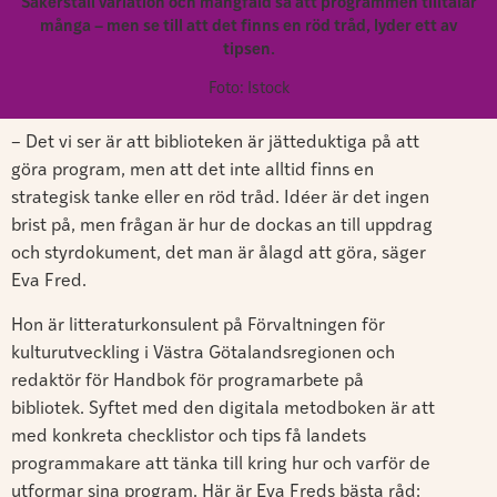
Säkerställ variation och mångfald så att programmen tilltalar
många – men se till att det finns en röd tråd, lyder ett av
tipsen.
Foto: Istock
– Det vi ser är att biblioteken är jätteduktiga på att
göra program, men att det inte alltid finns en
strategisk tanke eller en röd tråd. Idéer är det ingen
brist på, men frågan är hur de dockas an till uppdrag
och styrdokument, det man är ålagd att göra, säger
Eva Fred.
Hon är litteraturkonsulent på Förvaltningen för
kulturutveckling i Västra Götalandsregionen och
redaktör för Handbok för programarbete på
bibliotek. Syftet med den digitala metodboken är att
med konkreta checklistor och tips få landets
programmakare att tänka till kring hur och varför de
utformar sina program. Här är Eva Freds bästa råd: