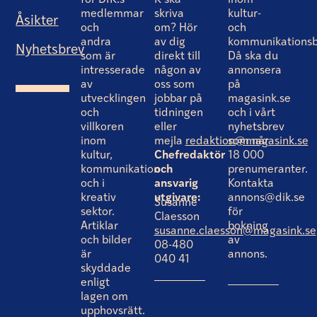
för DIK:s
K ska
inom
medlemmar
skriva
kultur-
Åsikter
och
om? Hör
och
andra
av dig
kommunikationsb
Nyhetsbrev
som är
direkt till
Då ska du
intresserade
någon av
annonsera
av
oss som
på
utvecklingen
jobbar på
magasink.se
och
tidningen
och i vårt
villkoren
eller
nyhetsbrev
inom
mejla
redaktion@magasink.se
som når
kultur,
Chefredaktör
18 000
kommunikation
och
prenumeranter.
och i
ansvarig
Kontakta
kreativ
utgivare:
annons@dik.se
Susanne
sektor.
för
Claesson
Artiklar
bokning
susanne.claesson@magasink.se
och bilder
av
08-480
är
annons.
040 41
skyddade
enligt
lagen om
upphovsrätt.