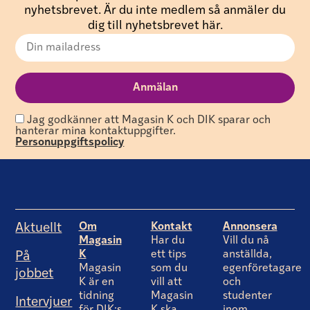
nyhetsbrevet. Är du inte medlem så anmäler du
dig till nyhetsbrevet här.
Jag godkänner att Magasin K och DIK sparar och
hanterar mina kontaktuppgifter.
Personuppgiftspolicy
Om
Kontakt
Annonsera
Aktuellt
Magasin
Har du
Vill du nå
K
ett tips
anställda,
På
Magasin
som du
egenföretagare
jobbet
K är en
vill att
och
tidning
Magasin
studenter
Intervjuer