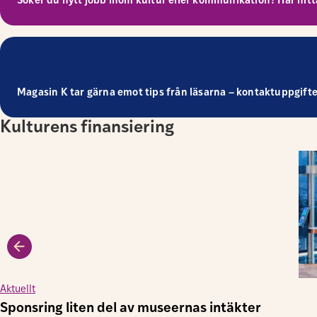
Söker du nytt jobb inom kultur eller kommunikation? Här hitta
Magasin K tar gärna emot tips från läsarna – kontaktuppgifter 
Kulturens finansiering
Aktuellt
Sponsring liten del av museernas intäkter