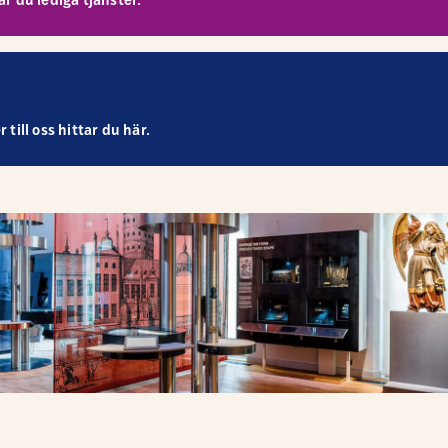
r du lediga tjänster.
till oss hittar du här.