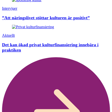
Intervjuer
”Att näringslivet stöttar kulturen är positivt”
Aktuellt
Det kan ökad privat kulturfinansiering innebära i
praktiken