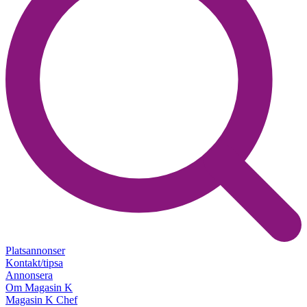
Platsannonser
Kontakt/tipsa
Annonsera
Om Magasin K
Magasin K Chef