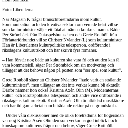
Foto: Liberalerna
När Magasin K frågar branschföreträdarna inom kultur,
kommunikation och den kreativa sektorn om vem de helst vill se
som kulturminister väljer ett fåtal att nämna konkreta namn. Både
Per Strömbäck från Dataspelsbranschen och Grete Rottböll från
Författarförbundet vill se Christer Nylander (L) som kulturminister.
Han är Liberalernas kulturpolitiske talesperson, ordförande i
riksdagens kulturutskott och har skrivit fyra romaner.
– Han förstår nog både att kulturen ska vara fri och att den kan få
vara kommersiell, säger Per Strömbäck om sin motivering och
tillägger att det behövs någon på posten som ”ser spel som kultur”.
Grete Rottböll säger att Christer Nylander ”hade varit en strålande
kulturminister”, men tillägger att det inte verkar kunna bli aktuellt.
Därför nämner hon också Kristina Axén Olin (M), Moderaternas
kultur- och idrottspolitiska talesperson och andre vice ordförande i
riksdagens kulturutskott. Kristina Axén Olin är utbildad musiklärare
och har tidigare arbetat som biträdande rektor på en grundskola.
– Under våra diskussioner med de olika företrädarna för högersidan
var nog Kristina Axén Olin den som verkar ha god inblick i och
kunskap om kulturens frågor och behov, säger Grete Rottböll.