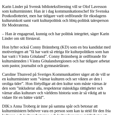
Karin Linder på Svensk biblioteksförening vill se Olof Lavesson
som kulturminister. Han är i dag kommunikationschef för Svenska
Postkodlotteriet, men har tidigare varit ordförande för riksdagens
kulturutskott samt varit kulturpolitisk och hbtq-politisk talesperson
för Moderaterna.
– Han är engagerad, kunnig och har politisk integritet, säger Karin
Linder om sitt förstaval.
Hon lyfter också Conny Brännberg (KD) som en bra kandidat med
motiveringen att ”få har varit så ettriga för kulturpolitiken som han
har varit i Västra Götaland”. Conny Brännberg är ordförande för
kulturnämnden i Västra Götalandsregionen och har tidigare arbetat
som pastor, journalist och gymnasielärare.
Caroline Thunved på Sveriges Kommunikatörer säger att de vill se
en kulturminister som ”värnar kulturen och ser vikten av den i
oroliga tider”. Hon förtydligar att den kultur som måste värnas är
den som ”inkluderar alla, respekterar mänskliga rättigheter och
värnar allas kulturarv och världens historia som är så viktig att ta
vidare för en bättre värld”.
DIK:s Anna Troberg är inne på samma spår och betonar att
kulturministern behöver vara en person som kan ta strid för den fria