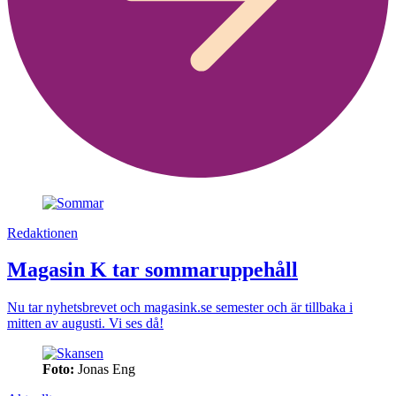
Redaktionen
Magasin K tar sommaruppehåll
Nu tar nyhetsbrevet och magasink.se semester och är tillbaka i
mitten av augusti. Vi ses då!
Foto:
Jonas Eng