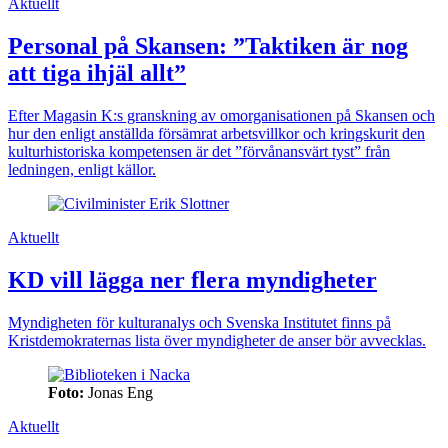
Aktuellt
Personal på Skansen: ”Taktiken är nog
att tiga ihjäl allt”
Efter Magasin K:s granskning av omorganisationen på Skansen och
hur den enligt anställda försämrat arbetsvillkor och kringskurit den
kulturhistoriska kompetensen är det ”förvånansvärt tyst” från
ledningen, enligt källor.
Aktuellt
KD vill lägga ner flera myndigheter
Myndigheten för kulturanalys och Svenska Institutet finns på
Kristdemokraternas lista över myndigheter de anser bör avvecklas.
Foto:
Jonas Eng
Aktuellt