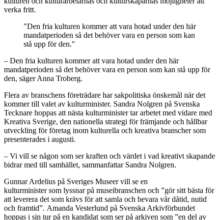
kulturen och kulturarbetarnas och kulturskaparnas möjligheter att
verka fritt.
"Den fria kulturen kommer att vara hotad under den här
mandatperioden så det behöver vara en person som kan
stå upp för den."
– Den fria kulturen kommer att vara hotad under den här
mandatperioden så det behöver vara en person som kan stå upp för
den, säger Anna Troberg.
Flera av branschens företrädare har sakpolitiska önskemål när det
kommer till valet av kulturminister. Sandra Nolgren på Svenska
Tecknare hoppas att nästa kulturminister tar arbetet med vidare med
Kreativa Sverige, den nationella strategi för främjande och hållbar
utveckling för företag inom kulturella och kreativa branscher som
presenterades i augusti.
­­– Vi vill se någon som ser kraften och värdet i vad kreativt skapande
bidrar med till samhället, sammanfattar Sandra Nolgren.
Gunnar Ardelius på Sveriges Museer vill se en
kulturminister som
lyssnar på museibranschen och ”gör sitt bästa för
att leverera det som krävs för att samla och bevara vår dåtid, nutid
och framtid”. Amanda Vesterlund på Svenska Arkivförbundet
hoppas i sin tur på en kandidat som ser på arkiven som ”en del av