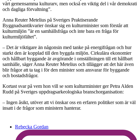
vårt gemensamma kulturarv, men också en viktig del i vår demokrati
och dagliga förvaltning”.
Anna Reuter Metelius på Sveriges Praktiserande
Byggnadsantikvarier önskar sig en kulturminister som förstår att
kulturmiljön ”är en samhällsfråga och inte bara en fråga för
kulturmiljöfältet”.
– Det är viktigare än någonsin med tanke på energifrågan och hur
starkt den är kopplad till den byggda miljön. Cirkulära ekonomier
och hållbart byggande är avgörande i omställningen till ett hållbart
samhälle, säger Anna Reuter Metelius och tillägger att det här även
blir frågor att ta tag i för den minister som ansvarar för byggande
och bostadsfrågor.
Kortast svar på vem hon vill se som kulturminister ger Petra Alden
Rudd på Sveriges uppdragsarkeologiska branschorganisation:
– Ingen åsikt, utöver att vi önskar oss en erfaren politiker som är väl
insatt i de frågor som ministern hanterar.
Rebecka Gordan