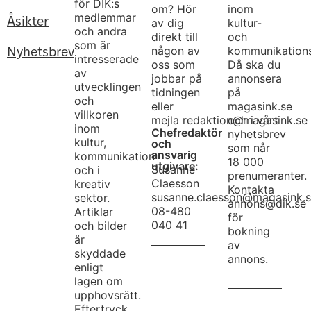
för DIK:s
om? Hör
inom
medlemmar
Åsikter
av dig
kultur-
och andra
direkt till
och
som är
någon av
kommunikation
Nyhetsbrev
intresserade
oss som
Då ska du
av
jobbar på
annonsera
utvecklingen
tidningen
på
och
eller
magasink.se
villkoren
mejla
redaktion@magasink.se
och i vårt
inom
Chefredaktör
nyhetsbrev
kultur,
och
som når
ansvarig
kommunikation
18 000
utgivare:
Susanne
och i
prenumeranter.
Claesson
kreativ
Kontakta
susanne.claesson@magasink.
sektor.
annons@dik.se
08-480
Artiklar
för
040 41
och bilder
bokning
är
av
skyddade
annons.
enligt
lagen om
upphovsrätt.
Eftertryck