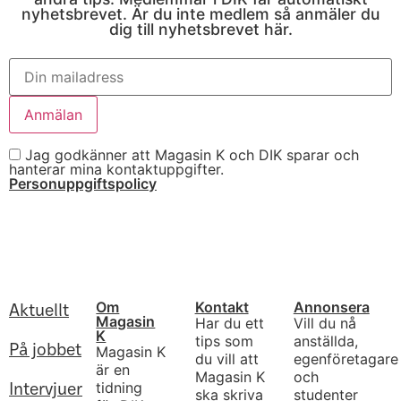
nyhetsbrevet. Är du inte medlem så anmäler du
dig till nyhetsbrevet här.
Jag godkänner att Magasin K och DIK sparar och
hanterar mina kontaktuppgifter.
Personuppgiftspolicy
Om
Kontakt
Annonsera
Aktuellt
Magasin
Har du ett
Vill du nå
K
tips som
anställda,
På jobbet
Magasin K
du vill att
egenföretagare
är en
Magasin K
och
tidning
Intervjuer
ska skriva
studenter