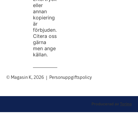
eller
annan
kopiering
är
förbjuden.
Citera oss
gärna
men ange
källan.
© Magasin K, 2026
Personuppgiftspolicy
Producerad av
Torino