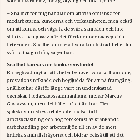
som att vara naiv, mesig, otydlig och undflyende.
– Snällhet för mig handlar om att visa omtanke för
medarbetarna, kunderna och verksamheten, men också
om att kunna och våga ta de svåra samtalen och inte
sitta tyst och passiv när det förekommer oacceptabla
beteenden. Snällhet är inte att vara konflikträdd eller ha
svårt att säga ifrån, säger han.
Snällhet kan vara en konkurrensfördel
En seglivad myt är att chefer behöver vara kallhamrade,
prestationsinriktade och högljudda för att nå framgång.
Snällhet har därför länge varit en underskattad
egenskap i ledarskapssammanhang, menar Marcus
Gustavsson, men det håller på att ändras. Fler
sjukskrivna i stressrelaterade ohälsa, tuff
arbetsbelastning och hög förekomst av kränkande
särbehandling gör arbetsmiljön till en av de mest
kritiska samhällsfrågorna och bidrar också till att det