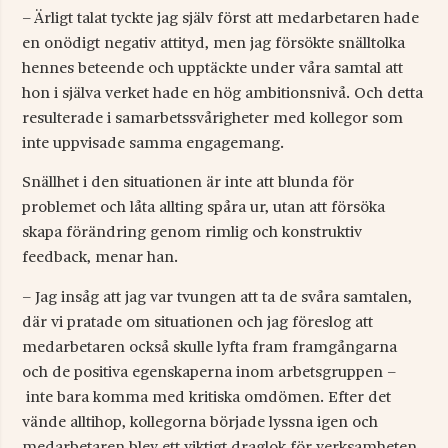
– Ärligt talat tyckte jag själv först att medarbetaren hade
en onödigt negativ attityd, men jag försökte snälltolka
hennes beteende och upptäckte under våra samtal att
hon i själva verket hade en hög ambitionsnivå. Och detta
resulterade i samarbetssvårigheter med kollegor som
inte uppvisade samma engagemang.
Snällhet i den situationen är inte att blunda för
problemet och låta allting spåra ur, utan att försöka
skapa förändring genom rimlig och konstruktiv
feedback, menar han.
– Jag insåg att jag var tvungen att ta de svåra samtalen,
där vi pratade om situationen och jag föreslog att
medarbetaren också skulle lyfta fram framgångarna
och de positiva egenskaperna inom arbetsgruppen –
inte bara komma med kritiska omdömen. Efter det
vände alltihop, kollegorna började lyssna igen och
medarbetaren blev ett viktigt draglok för verksamheten.