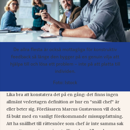
De allra flesta är också mottagliga för konstruktiv
feedback så länge den bygger på en genuin vilja att
hjälpa till och lösa ett problem – inte på att platta till
individen.
Foto: Istock
Lika bra att konstatera det på en gång: det finns ingen
allmänt vedertagen definition av hur en ”snäll chef” är
eller beter sig. Föreläsaren Marcus Gustavsson vill dock
få bukt med en vanligt förekommande missuppfattning.
Att ha snällhet till rättesnöre som chef är inte samma sak