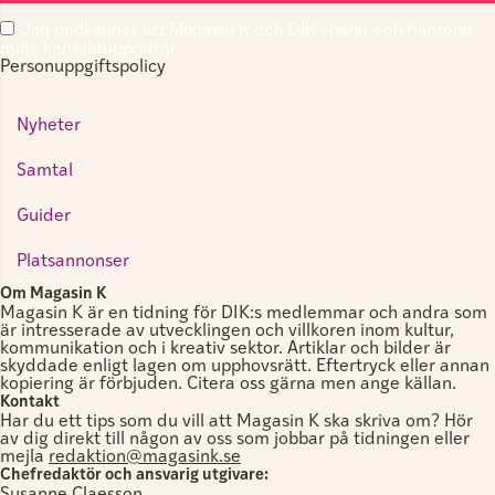
Jag godkänner att Magasin K och DIK sparar och hanterar
mina kontaktuppgifter.
Personuppgiftspolicy
Nyheter
Samtal
Guider
Platsannonser
Om Magasin K
Magasin K är en tidning för DIK:s medlemmar och andra som
är intresserade av utvecklingen och villkoren inom kultur,
kommunikation och i kreativ sektor. Artiklar och bilder är
skyddade enligt lagen om upphovsrätt. Eftertryck eller annan
kopiering är förbjuden. Citera oss gärna men ange källan.
Kontakt
Har du ett tips som du vill att Magasin K ska skriva om? Hör
av dig direkt till någon av oss som jobbar på tidningen eller
mejla
redaktion@magasink.se
Chefredaktör och ansvarig utgivare:
Susanne Claesson