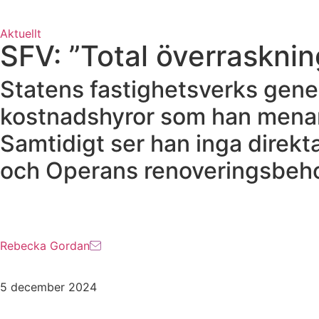
Aktuellt
SFV: ”Total överraskning
Statens fastighetsverks gene
kostnadshyror som han menar bi
Samtidigt ser han inga direk
och Operans renoveringsbeh
Rebecka Gordan
5 december 2024