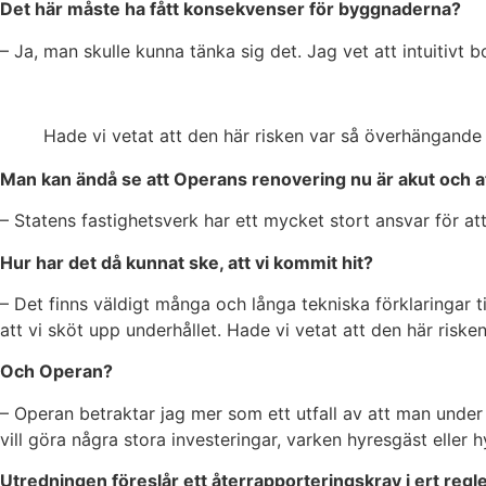
Det här måste ha fått konsekvenser för byggnaderna?
– Ja, man skulle kunna tänka sig det. Jag vet att intuitivt 
Hade vi vetat att den här risken var så överhängande
Man kan ändå se att Operans renovering nu är akut och att
– Statens fastighetsverk har ett mycket stort ansvar för at
Hur har det då kunnat ske, att vi kommit hit?
– Det finns väldigt många och långa tekniska förklaringar til
att vi sköt upp underhållet. Hade vi vetat att den här ris
Och Operan?
– Operan betraktar jag mer som ett utfall av att man under i
vill göra några stora investeringar, varken hyresgäst eller 
Utredningen föreslår ett återrapporteringskrav i ert reg