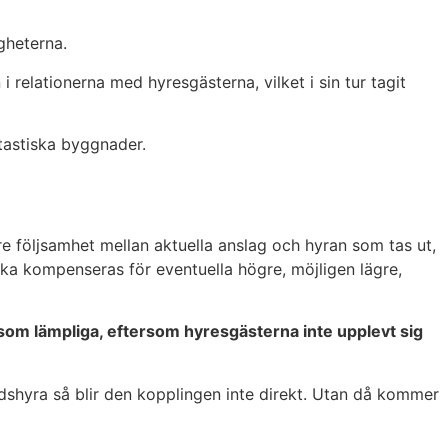
igheterna.
i relationerna med hyresgästerna, vilket i sin tur tagit
tastiska byggnader.
re följsamhet mellan aktuella anslag och hyran som tas ut,
 ska kompenseras för eventuella högre, möjligen lägre,
t som lämpliga, eftersom hyresgästerna inte upplevt sig
dshyra så blir den kopplingen inte direkt. Utan då kommer