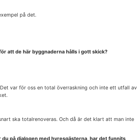
 exempel på det.
ör att de här byggnaderna hålls i gott skick?
 Det var för oss en total överraskning och inte ett utfall av
ket.
 snart ska totalrenoveras. Och då är det klart att man inte
r du på dialogen med hyresgästerna, har det funnits