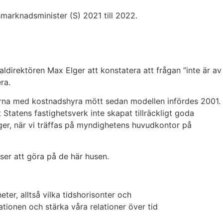
marknadsminister (S) 2021 till 2022.
ldirektören Max Elger att konstatera att frågan ”inte är av
ra.
onerna med kostnadshyra mött sedan modellen infördes 2001.
Statens fastighetsverk inte skapat tillräckligt goda
lger, när vi träffas på myndighetens huvudkontor på
vser att göra på de här husen.
er, alltså vilka tidshorisonter och
ationen och stärka våra relationer över tid