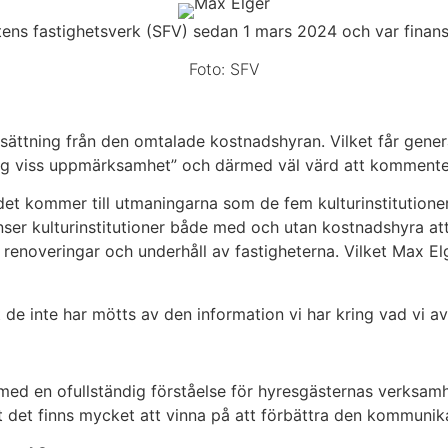
tens fastighetsverk (SFV) sedan 1 mars 2024 och var finans
Foto: SFV
ättning från den omtalade kostnadshyran. Vilket får genera
l sig viss uppmärksamhet” och därmed väl värd att kommente
är det kommer till utmaningarna som de fem kulturinstituti
ser kulturinstitutioner både med och utan kostnadshyra att 
r renoveringar och underhåll av fastigheterna. Vilket Max E
t de inte har mötts av den information vi har kring vad vi a
ed en ofullständig förståelse för hyresgästernas verksamhet
tt det finns mycket att vinna på att förbättra den kommunik