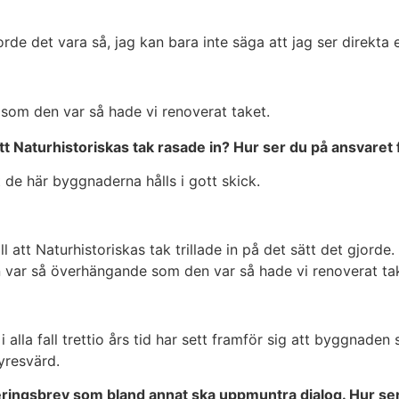
borde det vara så, jag kan bara inte säga att jag ser direkta
 som den var så hade vi renoverat taket.
 Naturhistoriskas tak rasade in? Hur ser du på ansvaret f
t de här byggnaderna hålls i gott skick.
l att Naturhistoriskas tak trillade in på det sätt det gjorde.
ken var så överhängande som den var så hade vi renoverat ta
 alla fall trettio års tid har sett framför sig att byggnaden
hyresvärd.
leringsbrev som bland annat ska uppmuntra dialog. Hur se