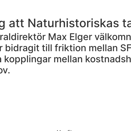
 att Naturhistoriskas tak
raldirektör Max Elger välkomn
dragit till friktion mellan SF
ta kopplingar mellan kostnads
ov.