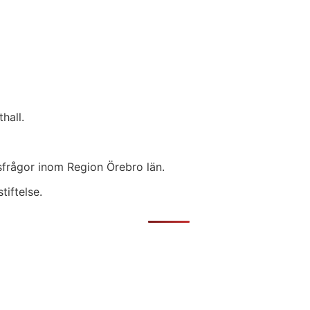
hall.
lsfrågor inom Region Örebro län.
tiftelse.