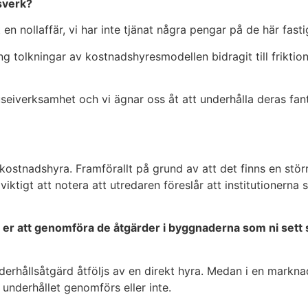
sverk?
 en nollaffär, vi har inte tjänat några pengar på de här fast
g tolkningar av kostnadshyresmodellen bidragit till friktion 
seiverksamhet och vi ägnar oss åt att underhålla deras fan
kostnadshyra. Framförallt på grund av att det finns en stör
iktigt att notera att utredaren föreslår att institutionerna
 för er att genomföra de åtgärder i byggnaderna som ni set
erhållsåtgärd åtföljs av en direkt hyra. Medan i en markna
nderhållet genomförs eller inte.