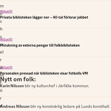
m
Aktuellt
o
Privata biblioteken lägger ner – 40-tal förlorar jobbet
c
h
s
Aktuellt
p
Minskning av externa pengar till folkbiblioteken
el
r
u
Aktuellt
Personalen pressad när biblioteken visar fotbolls-VM
m
Nytt om folk:
f
Karin Nilsson
blir ny kulturchef i Järfälla kommun.
ö
r
d
Andreas Nilsson
blir ny konstnärlig ledare på Lunds konsthall.