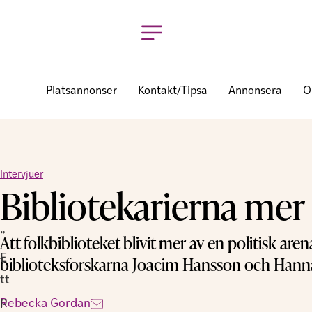
Platsannonser
Kontakt/tipsa
Annonsera
O
Intervjuer
Bibliotekarierna mer 
”
Att folkbiblioteket blivit mer av en politisk are
E
biblioteksforskarna Joacim Hansson och Hanna
tt
p
Rebecka Gordan