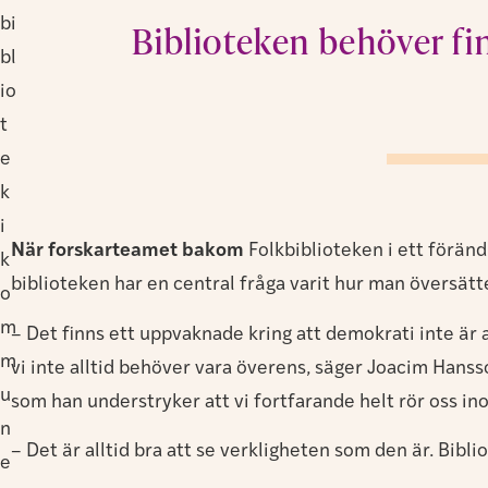
bi
Biblioteken behöver finn
bl
io
t
e
k
i
När forskarteamet bakom
Folkbiblioteken i ett föränd
k
biblioteken har en central fråga varit hur man översätt
o
m
– Det finns ett uppvaknade kring att demokrati inte är a
m
vi inte alltid behöver vara överens, säger Joacim Hanss
u
som han understryker att vi fortfarande helt rör oss in
n
– Det är alltid bra att se verkligheten som den är. Biblio
e