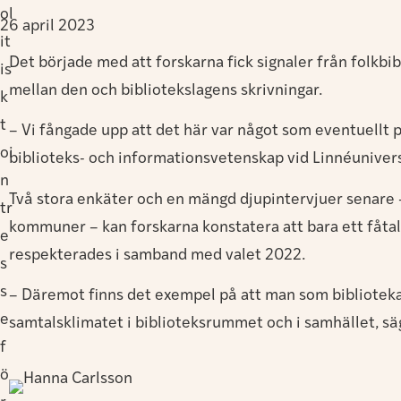
ol
26 april 2023
it
Det började med att forskarna fick signaler från folkbi
is
mellan den och bibliotekslagens skrivningar.
k
t
– Vi fångade upp att det här var något som eventuellt påg
oi
biblioteks- och informationsvetenskap vid Linnéunivers
n
Två stora enkäter och en mängd djupintervjuer senare – 
tr
kommuner – kan forskarna konstatera att bara ett fåtal 
e
respekterades i samband med valet 2022.
s
s
– Däremot finns det exempel på att man som bibliotekari
e
samtalsklimatet i biblioteksrummet och i samhället, sä
f
ö