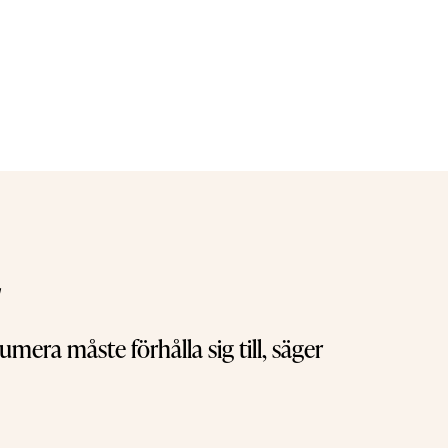
r
numera måste förhålla sig till, säger