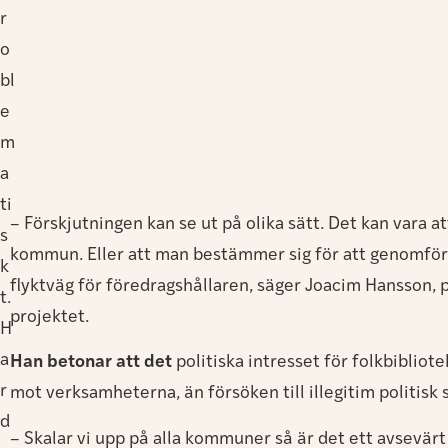
r
o
bl
e
m
a
ti
– Förskjutningen kan se ut på olika sätt. Det kan vara a
s
kommun. Eller att man bestämmer sig för att genomför
k
flyktväg för föredragshållaren, säger Joacim Hansson, 
t.
projektet.
H
a
Han betonar att det
politiska intresset för folkbibliot
r
mot verksamheterna, än försöken till illegitim politisk 
d
– Skalar vi upp på alla kommuner så är det ett avsevärt 