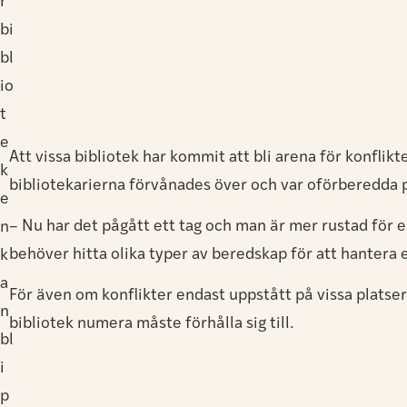
r
bi
bl
io
t
e
Att vissa bibliotek har kommit att bli arena för konflikt
k
bibliotekarierna förvånades över och var oförberedda på
e
– Nu har det pågått ett tag och man är mer rustad för 
n
behöver hitta olika typer av beredskap för att hantera 
k
a
För även om konflikter endast uppstått på vissa platser 
n
bibliotek numera måste förhålla sig till.
bl
i
p