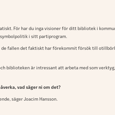
matiskt. För har du inga visioner för ditt bibliotek i ko
symbolpolitik i sitt partiprogram.
i de fallen det faktiskt har förekommit försök till otillbör
ch biblioteken är intressant att arbeta med som verktyg,
påverka, vad säger ni om det?
tående, säger Joacim Hansson.