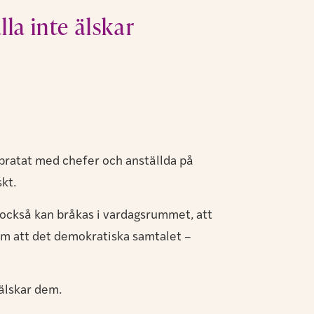
lla inte älskar
h pratat med chefer och anställda på
kt.
et också kan bråkas i vardagsrummet, att
tum att det demokratiska samtalet –
 älskar dem.