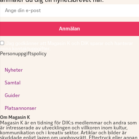
anmäler du dig till nyhetsbrevet här.
Anmälan
Jag godkänner att Magasin K och DIK sparar och hanterar
mina kontaktuppgifter.
Personuppgiftspolicy
Nyheter
Samtal
Guider
Platsannonser
Om Magasin K
Magasin K är en tidning för DIK:s medlemmar och andra som
är intresserade av utvecklingen och villkoren inom kultur,
kommunikation och i kreativ sektor. Artiklar och bilder är
skyddade enligt lagen om upphovsrätt. Eftertryck eller annan