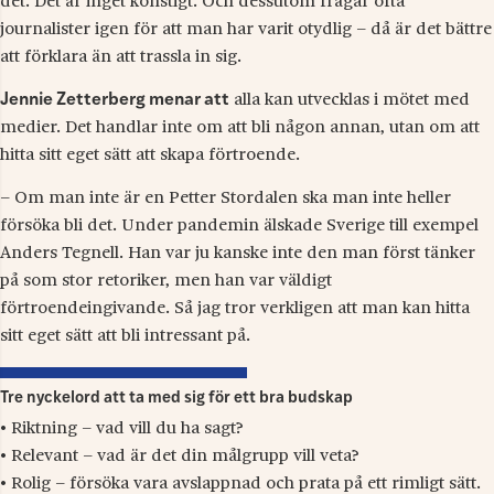
det. Det är inget konstigt. Och dessutom frågar ofta
journalister igen för att man har varit otydlig – då är det bättre
att förklara än att trassla in sig.
Jennie Zetterberg menar att
alla kan utvecklas i mötet med
medier. Det handlar inte om att bli någon annan, utan om att
hitta sitt eget sätt att skapa förtroende.
– Om man inte är en Petter Stordalen ska man inte heller
försöka bli det. Under pandemin älskade Sverige till exempel
Anders Tegnell. Han var ju kanske inte den man först tänker
på som stor retoriker, men han var väldigt
förtroendeingivande. Så jag tror verkligen att man kan hitta
sitt eget sätt att bli intressant på.
Tre nyckelord att ta med sig för ett bra budskap
• Riktning – vad vill du ha sagt?
• Relevant – vad är det din målgrupp vill veta?
• Rolig – försöka vara avslappnad och prata på ett rimligt sätt.