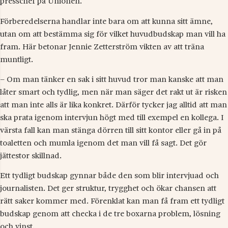
presschef på Unionen.
Förberedelserna handlar inte bara om att kunna sitt ämne,
utan om att bestämma sig för vilket huvudbudskap man vill ha
fram. Här betonar Jennie Zetterström vikten av att träna
muntligt.
– Om man tänker en sak i sitt huvud tror man kanske att man
låter smart och tydlig, men när man säger det rakt ut är risken
att man inte alls är lika konkret. Därför tycker jag alltid att man
ska prata igenom intervjun högt med till exempel en kollega. I
värsta fall kan man stänga dörren till sitt kontor eller gå in på
toaletten och mumla igenom det man vill få sagt. Det gör
jättestor skillnad.
Ett tydligt budskap gynnar både den som blir intervjuad och
journalisten. Det ger struktur, trygghet och ökar chansen att
rätt saker kommer med. Förenklat kan man få fram ett tydligt
budskap genom att checka i de tre boxarna problem, lösning
och vinst.