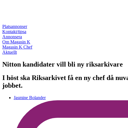
Platsannonser
Kontakt/tipsa
Annonsera
Om Magasin K
Magasin K Chef
Aktuellt
Nitton kandidater vill bli ny riksarkivare
I höst ska Riksarkivet få en ny chef då nuv
jobbet.
Jasmine Bolander