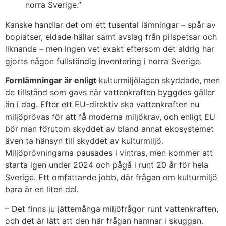
norra Sverige.”
Kanske handlar det om ett tusental lämningar – spår av
boplatser, eldade hällar samt avslag från pilspetsar och
liknande – men ingen vet exakt eftersom det aldrig har
gjorts någon fullständig inventering i norra Sverige.
Fornlämningar är enligt
kulturmiljölagen skyddade, men
de tillstånd som gavs när vattenkraften byggdes gäller
än i dag. Efter ett EU-direktiv ska vattenkraften nu
miljöprövas för att få moderna miljökrav, och enligt EU
bör man förutom skyddet av bland annat ekosystemet
även ta hänsyn till skyddet av kulturmiljö.
Miljöprövningarna pausades i vintras, men kommer att
starta igen under 2024 och pågå i runt 20 år för hela
Sverige. Ett omfattande jobb, där frågan om kulturmiljö
bara är en liten del.
– Det finns ju jättemånga miljöfrågor runt vattenkraften,
och det är lätt att den här frågan hamnar i skuggan.