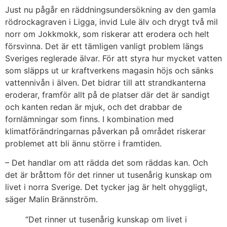
Just nu pågår en räddningsundersökning av den gamla
rödrockagraven i Ligga, invid Lule älv och drygt två mil
norr om Jokkmokk, som riskerar att erodera och helt
försvinna. Det är ett tämligen vanligt problem längs
Sveriges reglerade älvar. För att styra hur mycket vatten
som släpps ut ur kraftverkens magasin höjs och sänks
vattennivån i älven. Det bidrar till att strandkanterna
eroderar, framför allt på de platser där det är sandigt
och kanten redan är mjuk, och det drabbar de
fornlämningar som finns. I kombination med
klimatförändringarnas påverkan på området riskerar
problemet att bli ännu större i framtiden.
– Det handlar om att rädda det som räddas kan. Och
det är bråttom för det rinner ut tusenårig kunskap om
livet i norra Sverige. Det tycker jag är helt ohyggligt,
säger Malin Brännström.
”Det rinner ut tusenårig kunskap om livet i