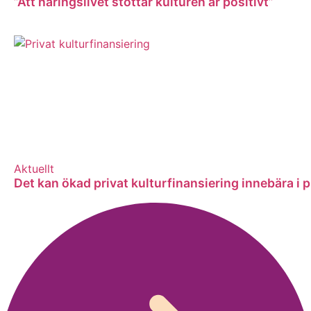
”Att näringslivet stöttar kulturen är positivt”
Aktuellt
Det kan ökad privat kulturfinansiering innebära i 