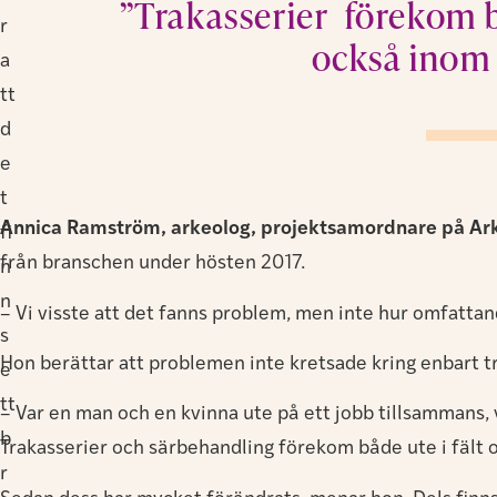
”Trakasserier förekom b
r
också inom 
a
tt
d
e
t
Annica Ramström, arkeolog, projektsamordnare på A
fi
från branschen under hösten 2017.
n
n
– Vi visste att det fanns problem, men inte hur omfattan
s
Hon berättar att problemen inte kretsade kring enbart 
e
tt
– Var en man och en kvinna ute på ett jobb tillsammans,
b
Trakasserier och särbehandling förekom både ute i fält
r