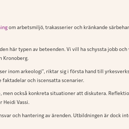
ning
om arbetsmiljö, trakasserier och kränkande särbehan
den här typen av beteenden. Vi vill ha schyssta jobb och vi
en Kronoberg.
ser inom arkeologi”, riktar sig i första hand till yrkesve
e faktadelar och iscensatta scenarier.
 men också konkreta situationer att diskutera. Reflektio
 Heidi Vassi.
svar och hantering av ärenden. Utbildningen är dock inte