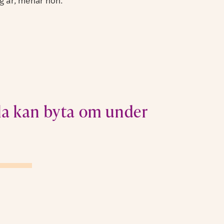
 är, menar hon.
alla kan byta om under