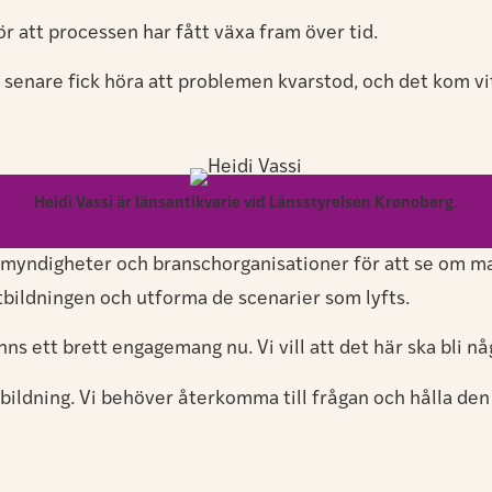
r att processen har fått växa fram över tid.
 senare fick höra att problemen kvarstod, och det kom vi
Heidi Vassi är länsantikvarie vid Länsstyrelsen Kronoberg.
, myndigheter och branschorganisationer för att se om ma
bildningen och utforma de scenarier som lyfts.
inns ett brett engagemang nu. Vi vill att det här ska bli n
ildning. Vi behöver återkomma till frågan och hålla den