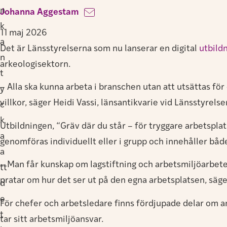
n
Johanna Aggestam
k
11 maj 2026
a
Det är Länsstyrelserna som nu lanserar en digital
utbild
n
arkeologisektorn.
t
– Alla ska kunna arbeta i branschen utan att utsättas för 
y
villkor, säger Heidi Vassi, länsantikvarie vid Länsstyrels
c
k
Utbildningen, “Gräv där du står – för tryggare arbetsplat
a
genomföras individuellt eller i grupp och innehåller båd
a
– Man får kunskap om lagstiftning och arbetsmiljöarbete,
tt
pratar om hur det ser ut på den egna arbetsplatsen, säger
d
e
För chefer och arbetsledare finns fördjupade delar om an
t
tar sitt arbetsmiljöansvar.