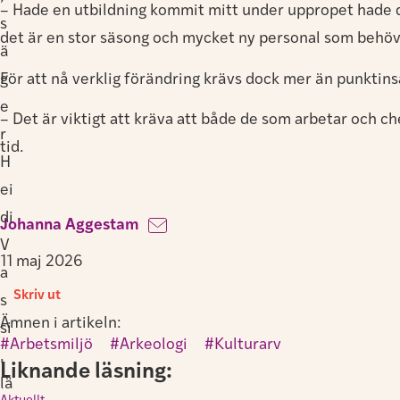
– Hade en utbildning kommit mitt under uppropet hade den
s
det är en stor säsong och mycket ny personal som behöver
ä
För att nå verklig förändring krävs dock mer än punktin
g
e
– Det är viktigt att kräva att både de som arbetar och c
r
tid.
H
ei
di
Johanna Aggestam
V
11 maj 2026
a
Skriv ut
s
Ämnen i artikeln:
si
Arbetsmiljö
,
Arkeologi
,
Kulturarv
,
Liknande läsning:
lä