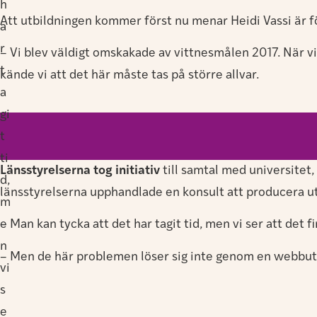
h
Att utbildningen kommer först nu menar Heidi Vassi är fö
a
r
– Vi blev väldigt omskakade av vittnesmålen 2017. När vi
t
kände vi att det här måste tas på större allvar.
a
gi
t
ti
Länsstyrelserna tog initiativ
till samtal med universitet
d,
länsstyrelserna upphandlade en konsult att producera ut
m
e
– Man kan tycka att det har tagit tid, men vi ser att det f
n
– Men de här problemen löser sig inte genom en webbutb
vi
s
e