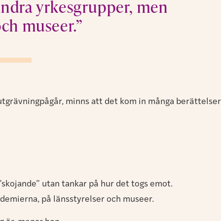
 andra yrkesgrupper, men
och museer.”
#utgrävningpågår, minns att det kom in många berättelser
”skojande” utan tankar på hur det togs emot.
demierna, på länsstyrelser och museer.