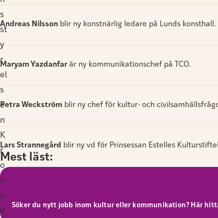
s
Andreas Nilsson
blir ny konstnärlig ledare på Lunds konsthall.
st
y
r
Maryam Yazdanfar
är ny kommunikationschef på TCO.
el
s
Petra Weckström
blir ny chef för kultur- och civilsamhällsfrå
e
n
K
Lars Strannegård
blir ny vd för Prinsessan Estelles Kulturstifte
r
Mest läst:
o
n
o
Söker du nytt jobb inom kultur eller kommunikation? Här hitta
b