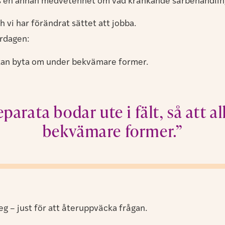
ns en annan medvetenhet om vad kränkande särbehandling
h vi har förändrat sättet att jobba.
ardagen:
la kan byta om under bekvämare former.
parata bodar ute i fält, så att 
bekvämare former.”
g – just för att återuppväcka frågan.