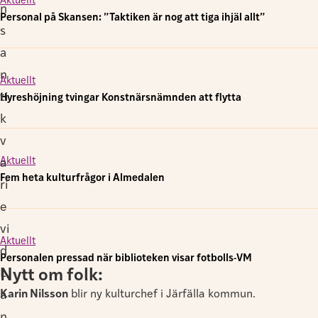
Aktuellt
n
Personal på Skansen: ”Taktiken är nog att tiga ihjäl allt”
s
a
n
Aktuellt
ti
Hyreshöjning tvingar Konstnärsnämnden att flytta
k
v
Aktuellt
a
Fem heta kulturfrågor i Almedalen
ri
e
vi
Aktuellt
d
Personalen pressad när biblioteken visar fotbolls-VM
Nytt om folk:
L
Karin Nilsson
blir ny kulturchef i Järfälla kommun.
ä
n