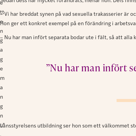
Sedan dess har mycket förändrats, menar hon. Dels fin
e
tt
– Vi har breddat synen på vad sexuella trakasserier är oc
e
Hon ger ett konkret exempel på en förändring i arbetsv
n
– Nu har man infört separata bodar ute i fält, så att al
g
a
g
”Nu har man infört se
e
m
a
n
g
n
u"
Länsstyrelsens utbildning ser hon som ett välkommet ste
,