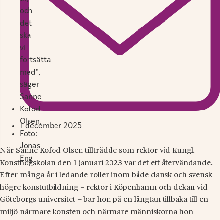
och
det
ska
vi
fortsätta
med",
säger
Sanne
Kofod
Olsen.
1 december 2025
Foto:
Jonas
När Sanne Kofod Olsen tillträdde som rektor vid Kungl.
Eng
Konsthögskolan den 1 januari 2023 var det ett återvändande.
Efter många år i ledande roller inom både dansk och svensk
högre konstutbildning – rektor i Köpenhamn och dekan vid
Göteborgs universitet – bar hon på en längtan tillbaka till en
miljö närmare konsten och närmare människorna hon