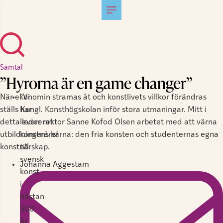
Samtal
”Hyrorna är en game changer”
När ekonomin stramas åt och konstlivets villkor förändras
"Vi
ställs Kungl. Konsthögskolan inför stora utmaningar. Mitt i
har
detta leder rektor Sanne Kofod Olsen arbetet med att värna
levererat
utbildningens kärna: den fria konsten och studenternas egna
konstnärer
konstnärskap.
till
svensk
Johanna Aggestam
konst
i
nästan
300
år,