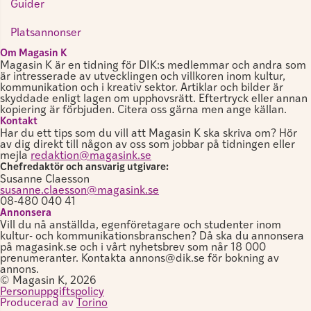
Guider
Platsannonser
Om Magasin K
Magasin K är en tidning för DIK:s medlemmar och andra som
är intresserade av utvecklingen och villkoren inom kultur,
kommunikation och i kreativ sektor. Artiklar och bilder är
skyddade enligt lagen om upphovsrätt. Eftertryck eller annan
kopiering är förbjuden. Citera oss gärna men ange källan.
Kontakt
Har du ett tips som du vill att Magasin K ska skriva om? Hör
av dig direkt till någon av oss som jobbar på tidningen eller
mejla
redaktion@magasink.se
Chefredaktör och ansvarig utgivare:
Susanne Claesson
susanne.claesson@magasink.se
08-480 040 41
Annonsera
Vill du nå anställda, egenföretagare och studenter inom
kultur- och kommunikationsbranschen? Då ska du annonsera
på magasink.se och i vårt nyhetsbrev som når 18 000
prenumeranter. Kontakta annons@dik.se för bokning av
annons.
© Magasin K, 2026
Personuppgiftspolicy
Producerad av
Torino