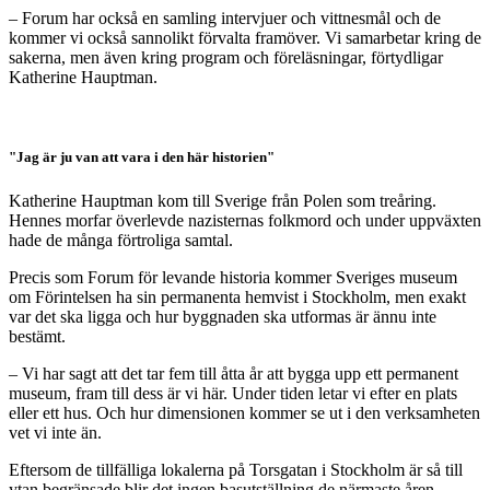
– Forum har också en samling intervjuer och vittnesmål och de
kommer vi också sannolikt förvalta framöver. Vi samarbetar kring de
sakerna, men även kring program och föreläsningar, förtydligar
Katherine Hauptman.
"Jag är ju van att vara i den här historien"
Katherine Hauptman kom till Sverige från Polen som treåring.
Hennes morfar överlevde nazisternas folkmord och under uppväxten
hade de många förtroliga samtal.
Precis som Forum för levande historia kommer Sveriges museum
om Förintelsen ha sin permanenta hemvist i Stockholm, men exakt
var det ska ligga och hur byggnaden ska utformas är ännu inte
bestämt.
– Vi har sagt att det tar fem till åtta år att bygga upp ett permanent
museum, fram till dess är vi här. Under tiden letar vi efter en plats
eller ett hus. Och hur dimensionen kommer se ut i den verksamheten
vet vi inte än.
Eftersom de tillfälliga lokalerna på Torsgatan i Stockholm är så till
ytan begränsade blir det ingen basutställning de närmaste åren.