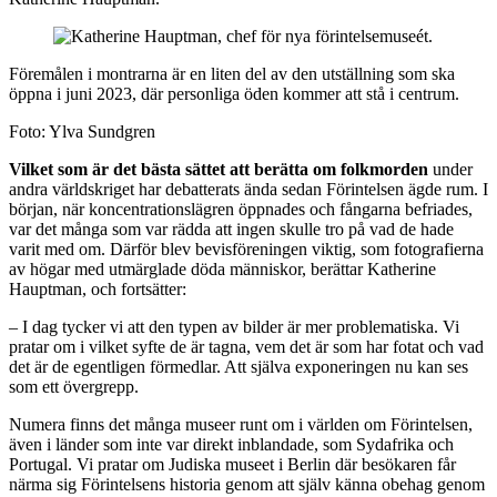
Föremålen i montrarna är en liten del av den utställning som ska
öppna i juni 2023, där personliga öden kommer att stå i centrum.
Foto: Ylva Sundgren
Vilket som är det bästa sättet att berätta om folkmorden
under
andra världskriget har debatterats ända sedan Förintelsen ägde rum. I
början, när koncentrationslägren öppnades och fångarna befriades,
var det många som var rädda att ingen skulle tro på vad de hade
varit med om. Därför blev bevisföreningen viktig, som fotografierna
av högar med utmärglade döda människor, berättar Katherine
Hauptman, och fortsätter:
– I dag tycker vi att den typen av bilder är mer problematiska. Vi
pratar om i vilket syfte de är tagna, vem det är som har fotat och vad
det är de egentligen förmedlar. Att själva exponeringen nu kan ses
som ett övergrepp.
Numera finns det många museer runt om i världen om Förintelsen,
även i länder som inte var direkt inblandade, som Sydafrika och
Portugal. Vi pratar om Judiska museet i Berlin där besökaren får
närma sig Förintelsens historia genom att själv känna obehag genom