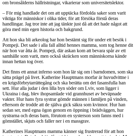
om bronsålderns hällristningar, vikarierar som universitetslektor.
– För mig handlade det om att upptäcka fördolda saker som varit
viktiga för människor i olika tider, för att försöka förstå deras
handlingar. Jag tror inte att jag tänkte just då att det hade något att
göra med min egen historia och bakgrund.
Att hon ska bli arkeolog har hon bestämt sig för under ett besök i
Pompeji. Det sade i alla fall alltid hennes mamma, som tog henne dit
när hon var åtta år. Pompeji, där askan kom att bevara spår av ett
samhälle som varit, men också skräcken som människorna kände
innan hettan tog över.
Det finns ett annat inferno som hon lär sig om i barndomen, som ska
sätta prägel på livet. Katherine Hauptmans morfar är huvudvittne i
en krigsförbrytarrättegång och ska berätta om det fasansfulla han
sett. Hur alla judar i den lilla byn söder om Lviv, som ligger i
Ukraina i dag, blev ihopsamlade vid grannhuset av beväpnade
vakter. Hur hans fyra systrar gömde männen i familjen på vinden,
eftersom de trodde att de själva gick säkra som kvinnor. Hur han
sedan ser, med egna ögon genom en öppning i brädväggen, hur
systrarna och deras barn, förutom en systerson som fanns med i
gömstället, skjuts och faller ner i en massgrav.
Katherines Hauptmans mamma känner sig frustrerad för att hon