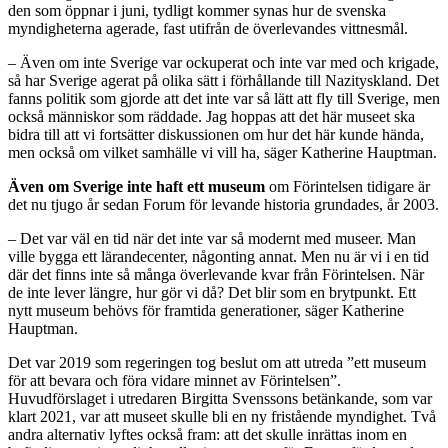
den som öppnar i juni, tydligt kommer synas hur de svenska
myndigheterna agerade, fast utifrån de överlevandes vittnesmål.
– Även om inte Sverige var ockuperat och inte var med och krigade,
så har Sverige agerat på olika sätt i förhållande till Nazityskland. Det
fanns politik som gjorde att det inte var så lätt att fly till Sverige, men
också människor som räddade. Jag hoppas att det här museet ska
bidra till att vi fortsätter diskussionen om hur det här kunde hända,
men också om vilket samhälle vi vill ha, säger Katherine Hauptman.
Även om Sverige inte haft ett museum
om Förintelsen tidigare är
det nu tjugo år sedan Forum för levande historia grundades, år 2003.
– Det var väl en tid när det inte var så modernt med museer. Man
ville bygga ett lärandecenter, någonting annat. Men nu är vi i en tid
där det finns inte så många överlevande kvar från Förintelsen. När
de inte lever längre, hur gör vi då? Det blir som en brytpunkt. Ett
nytt museum behövs för framtida generationer, säger Katherine
Hauptman.
Det var 2019 som regeringen tog beslut om att utreda ”ett museum
för att bevara och föra vidare minnet av Förintelsen”.
Huvudförslaget i utredaren Birgitta Svenssons betänkande, som var
klart 2021, var att museet skulle bli en ny fristående myndighet. Två
andra alternativ lyftes också fram: att det skulle inrättas inom en