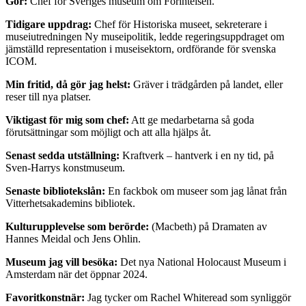
Gör:
Chef för Sveriges museum om Förintelsen.
Tidigare uppdrag:
Chef för Historiska museet, sekreterare i
museiutredningen Ny museipolitik, ledde regeringsuppdraget om
jämställd representation i museisektorn, ordförande för svenska
ICOM.
Min fritid, då gör jag helst:
Gräver i trädgården på landet, eller
reser till nya platser.
Viktigast för mig som chef:
Att ge medarbetarna så goda
förutsättningar som möjligt och att alla hjälps åt.
Senast sedda utställning:
Kraftverk – hantverk i en ny tid, på
Sven-Harrys konstmuseum.
Senaste bibliotekslån:
En fackbok om museer som jag lånat från
Vitterhetsakademins bibliotek.
Kulturupplevelse som berörde:
(Macbeth) på Dramaten av
Hannes Meidal och Jens Ohlin.
Museum jag vill besöka:
Det nya National Holocaust Museum i
Amsterdam när det öppnar 2024.
Favoritkonstnär:
Jag tycker om Rachel Whiteread som synliggör