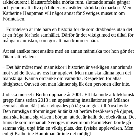
arkitekturen; i klaustrofobiska mörka rum, sluttande smala gångar
och genom att kliva på bilder av ansikten strödda på marken. Men
Katherine Hauptman vill något annat för Sveriges museum om
Förintelsen.
– Förintelsen är inte bara en historia för de som drabbades utan det
är en fråga för hela samhället. Därför är det viktigt med ett tilltal för
många människor, som gör att man kommer nära.
Att stå ansikte mot ansikte med en annan människa tror hon gör det
lättare att relatera.
– Det här mötet med människor i historien är verkligen annorlunda
mot vad de flesta av oss har upplevt. Men man ska känna igen det
mänskliga. Känna omtanke om varandra. Respekten för allas
rättigheter. Oavsett om man känner sig lik den personen eller inte.
Judiska museet i Berlin öppnade år 2001. Ett liknande arkitektoniskt
grepp finns sedan 2013 i en uppsättning installationer på Milanos
centralstation, där judar tvingades på tåg som gick till Auschwitz.
Den rumsliga utformningen är tänkt att beröra besökaren på djupet,
man ska känna sig vilsen i början, att det är kallt, det obekväma. Det
finns de som menar att Sveriges museum om Förintelsen borde gå
samma väg, utgå från en viktig plats, den fysiska upplevelsen. Men
enligt Katherine Hauptman är inte det möjligt.