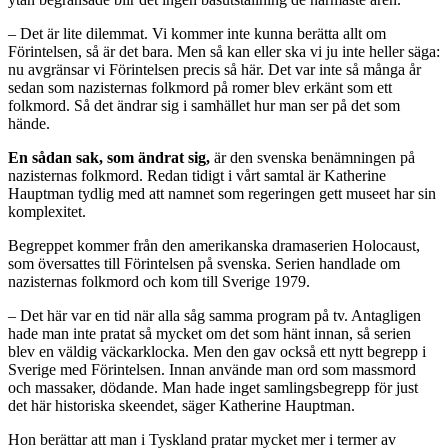
– Det är lite dilemmat. Vi kommer inte kunna berätta allt om
Förintelsen, så är det bara. Men så kan eller ska vi ju inte heller säga:
nu avgränsar vi Förintelsen precis så här. Det var inte så många år
sedan som nazisternas folkmord på romer blev erkänt som ett
folkmord. Så det ändrar sig i samhället hur man ser på det som
hände.
En sådan sak, som ändrat sig,
är den svenska benämningen på
nazisternas folkmord. Redan tidigt i vårt samtal är Katherine
Hauptman tydlig med att namnet som regeringen gett museet har sin
komplexitet.
Begreppet kommer från den amerikanska dramaserien Holocaust,
som översattes till Förintelsen på svenska. Serien handlade om
nazisternas folkmord och kom till Sverige 1979.
– Det här var en tid när alla såg samma program på tv. Antagligen
hade man inte pratat så mycket om det som hänt innan, så serien
blev en väldig väckarklocka. Men den gav också ett nytt begrepp i
Sverige med Förintelsen. Innan använde man ord som massmord
och massaker, dödande. Man hade inget samlingsbegrepp för just
det här historiska skeendet, säger Katherine Hauptman.
Hon berättar att man i Tyskland pratar mycket mer i termer av