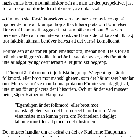
nazisternas brott mot människor och att man tar det perspektivet just
för att de genomförde flera folkmord, av olika skäl.
– Om man ska förstå konsekvenserna av nazisternas ideologi så
hjälper det inte att klumpa ihop allt och bara prata om Förintelsen.
Deras mål var ju att bygga ett nytt samhälle med bara önskvärda
personer. Men att man inte var önskvärd fanns det olika skäl till. Jag
tror faktiskt att man behöver belysa att det var så komplicerat.
Förintelsen är därför ett problematiskt ord, menar hon. Dels för att
människor lägger så olika innebörd i vad det avser, dels för att det
inte är något tydligt definierbart eller juridiskt begrepp.
– Däremot är folkmord ett juridiskt begrepp. Så egentligen är det
folkmord, eller brott mot mänskligheten, som det här museet handlar
om. Men visst måste man kunna prata om Förintelsen i dagligt tal,
inte minst för att placera det i historien. Och nu är det vad museet
heter, säger Katherine Hauptman.
”Egentligen är det folkmord, eller brott mot
mänskligheten, som det här museet handlar om. Men
visst måste man kunna prata om Förintelsen i dagligt
tal, inte minst för att placera det i historien.”
Det museet handlar om är också en del av Katherine Hauptmans