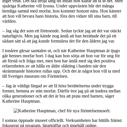
inget vetat. Det ska dröja lång tid innan hon klarar att ta in det. Men
sjuåriga Katherine vill lyssna. Under uppväxten blir det många
hemliga samtal med morfar, hon kommer honom nära. Hon känner
att hon vill bevara hans historia, föra den vidare till sina barn, till
världen.
– Jag såg det som ett förtroende. Sedan tyckte jag att det var otäckt
naturligtvis. Men jag kände nog ändå att han berättade det på ett
sådant sätt så att jag kunde formulera det för den åldern jag var.
I tonåren glesar samtalen ut, och när Katherine Hauptman är tjugo
går hennes morfar bort. I dag kan hon sörja att hon var för ung för
att förstå och fråga mer, men hon har ändå med sig den positiva
erfarenheten av att hålla en äldre släkting i handen när den
skrämmande historien rullas upp. Och det är något hon vill ta med
till Sveriges museum om Förintelsen.
– Jag är väldigt färgad av att få höra berättelserna under trygga
former, hemma av min morfar. Därför tror jag på att tradera mellan
olika generationer och att det är bra att prata med barnen, säger
Katherine Hauptman.
I somras öppnade museet officiellt. Verksamheten har hittills främst
fokuserat på program, lärarträffar och innehåll online.