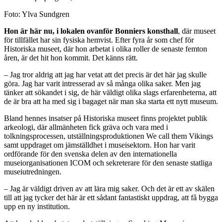
Foto: Ylva Sundgren
Hon är här nu, i lokalen ovanför Bonniers
konsthall
, där museet
för tillfället har sin fysiska hemvist. Efter fyra år som chef för
Historiska museet, där hon arbetat i olika roller de senaste femton
åren, är det hit hon kommit. Det känns rätt.
– Jag tror aldrig att jag har vetat att det precis är det här jag skulle
göra. Jag har varit intresserad av så många olika saker. Men jag
tänker att sökandet i sig, de här väldigt olika slags erfarenheterna, att
de är bra att ha med sig i bagaget när man ska starta ett nytt museum.
Bland hennes insatser på Historiska museet finns projektet publik
arkeologi, där allmänheten fick gräva och vara med i
tolkningsprocessen, utställningsproduktionen We call them Vikings
samt uppdraget om jämställdhet i museisektorn. Hon har varit
ordförande för den svenska delen av den internationella
museiorganisationen ICOM och sekreterare för den senaste statliga
museiutredningen.
– Jag är väldigt driven av att lära mig saker. Och det är ett av skälen
till att jag tycker det här är ett sådant fantastiskt uppdrag, att få bygga
upp en ny institution.