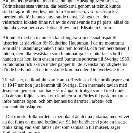
Att hon ledde arbetet med utställningen Speaking Memories –
Förintelsens sista vittnen, där besökarna genom ai-teknik kunde
ställa frågor till överlevande från Förintelsen, var förstås också
meriterande för hennes nuvarande tjänst. Längst ner i den
vidsträckta lokalen finns två av de överlevande nu på plats, alltså de
digitala versionerna av Tobias Rawet och Elisabeth Citrom.
Att mötet med en människa kan fungera som ett snabbspår till
historien är självklart för Katherine Hauptman. I de tre montrarna
som står i utställningshallen finns fem föremål, och fem berättelser. I
mitten, den lilla resväskan som femtonåriga Liselotte Jacks höll i
handen när hon kom ensam med barntransporterna till Sverige 1939.
Föräldrarna fick skriva under papper till de svenska myndigheterna
där de bedyrade att de inte skulle komma efter. De överlevde inte.
Till vänster, en ikonbild som Hanna Brezinska fick i bröllopspresent
år 1947 när hon just kommit till Sverige. Den inramade tavlan med
Jesusfamiljen som hon hade så många förtroliga samtal med under
alla år som följde, samtal om familjen som fördes till gaskammaren
inför hennes ögon, och om hennes tid därefter i arbets- och
koncentrationslägren.
– Det romska folkmordet är mer okänt än det på judarna, men vi vet
att det finns en mängd berättelser. Så här behöver vi göra en insats,
tänka kring vad som fattas i det som samlas in till museet, säger
Katherine Hauptman.