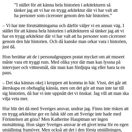
”I stället för att känna hela historien i arkitekturen så
tänker jag att vi har en trygg arkitektur där vi har valt att
ha personer som ciceroner genom den här historien.”
– Vi har inte förutsättningarna och därför väljer vi en annan väg. I
stället för att känna hela historien i arkitekturen så tänker jag att vi
har en trygg arkitektur där vi har valt att ha personer som ciceroner
genom den här historien. Och då kanske man orkar vara i historien,
just då.
Hon berättar att de i personalgruppen pratat mycket om att museet
måste vara ett tryggt rum. Med olika ytor där man kan lyssna på
intervjuer och vittnesmål, där man kan fördjupa sig eller bara ta en
paus.
– Det ska kännas okej i kroppen att komma in här. Visst, det går att
återskapa en obehaglig känsla, men om det gör att man inte tar till
sig historien, då har vi inte uppnått det vi önskar. Jag vill att man ska
vilja veta mer.
Hur blir det då med Sveriges ansvar, undrar jag. Finns inte risken att
en trygg arkitektur ger en falsk idé om att Sverige inte hade med
Förintelsen att göra? Men Katherine Hauptman ser ingen
motsättning. Hon säger Sveriges ansvar är ett givet tema för en egen
utställning framöver. Men också att det i den första utställningen,