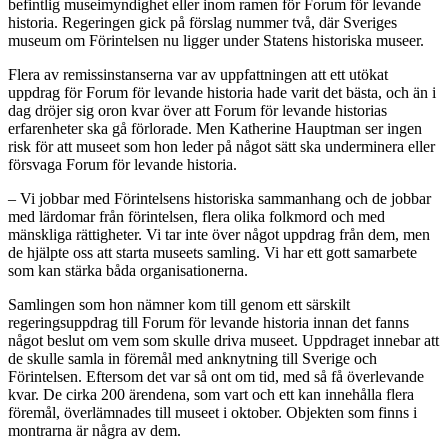
befintlig museimyndighet eller inom ramen för Forum för levande
historia. Regeringen gick på förslag nummer två, där Sveriges
museum om Förintelsen nu ligger under Statens historiska museer.
Flera av remissinstanserna var av uppfattningen att ett utökat
uppdrag för Forum för levande historia hade varit det bästa, och än i
dag dröjer sig oron kvar över att Forum för levande historias
erfarenheter ska gå förlorade. Men Katherine Hauptman ser ingen
risk för att museet som hon leder på något sätt ska underminera eller
försvaga Forum för levande historia.
– Vi jobbar med Förintelsens historiska sammanhang och de jobbar
med lärdomar från förintelsen, flera olika folkmord och med
mänskliga rättigheter. Vi tar inte över något uppdrag från dem, men
de hjälpte oss att starta museets samling. Vi har ett gott samarbete
som kan stärka båda organisationerna.
Samlingen som hon nämner kom till genom ett särskilt
regeringsuppdrag till Forum för levande historia innan det fanns
något beslut om vem som skulle driva museet. Uppdraget innebar att
de skulle samla in föremål med anknytning till Sverige och
Förintelsen. Eftersom det var så ont om tid, med så få överlevande
kvar. De cirka 200 ärendena, som vart och ett kan innehålla flera
föremål, överlämnades till museet i oktober. Objekten som finns i
montrarna är några av dem.