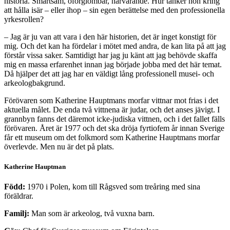
historia. Smärtsam, oförglömbar, närvarande. Hur tänker hon kring
att hålla isär – eller ihop – sin egen berättelse med den professionella
yrkesrollen?
– Jag är ju van att vara i den här historien, det är inget konstigt för
mig. Och det kan ha fördelar i mötet med andra, de kan lita på att jag
förstår vissa saker. Samtidigt har jag ju känt att jag behövde skaffa
mig en massa erfarenhet innan jag började jobba med det här temat.
Då hjälper det att jag har en väldigt lång professionell musei- och
arkeologbakgrund.
Förövaren som Katherine Hauptmans morfar vittnar mot frias i det
aktuella målet. De enda två vittnena är judar, och det anses jävigt. I
grannbyn fanns det däremot icke-judiska vittnen, och i det fallet fälls
förövaren. Året är 1977 och det ska dröja fyrtiofem år innan Sverige
får ett museum om det folkmord som Katherine Hauptmans morfar
överlevde. Men nu är det på plats.
Katherine Hauptman
Född:
1970 i Polen, kom till Rågsved som treåring med sina
föräldrar.
Familj:
Man som är arkeolog, två vuxna barn.