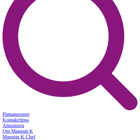
Platsannonser
Kontakt/tipsa
Annonsera
Om Magasin K
Magasin K Chef