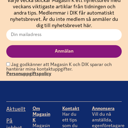
Varje vecka skickar Magasin K ett nyhetsbrev med
veckans viktigaste artiklar från tidningen och
andra tips. Medlemmar i DIK får automatiskt
nyhetsbrevet. Är du inte medlem så anmäler du
dig till nyhetsbrevet här.
Jag godkänner att Magasin K och DIK sparar och
hanterar mina kontaktuppgifter.
Personuppgiftspolicy
Om
Kontakt
Annonsera
Aktuellt
Magasin
Har du
Vill du nå
K
ett tips
anställda,
På
Magasin
som du
egenföretagare