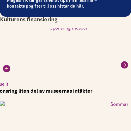
Magasin K tar gärna emot tips från läsarna –
kontaktuppgifter till oss hittar du här.
Kulturens finansiering
uellt
onsring liten del av museernas intäkter