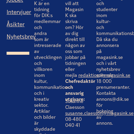
jobbet
K är en
vill att
och
tidning
Magasin
studenter
Intervjuer
för DIK:s
K ska
inom
medlemmar
skriva
kultur-
Åsikter
och
om? Hör
och
andra
av dig
kommunikationsb
Nyhetsbrev
som är
direkt till
Då ska du
intresserade
någon av
annonsera
av
oss som
på
utvecklingen
jobbar på
magasink.se
och
tidningen
och i vårt
villkoren
eller
nyhetsbrev
inom
mejla
redaktion@magasink.se
som når
kultur,
Chefredaktör
18 000
kommunikation
och
prenumeranter.
och i
ansvarig
Kontakta
kreativ
utgivare:
annons@dik.se
Susanne
sektor.
för
Claesson
Artiklar
bokning
susanne.claesson@magasink.se
och bilder
av
08-480
är
annons.
040 41
skyddade