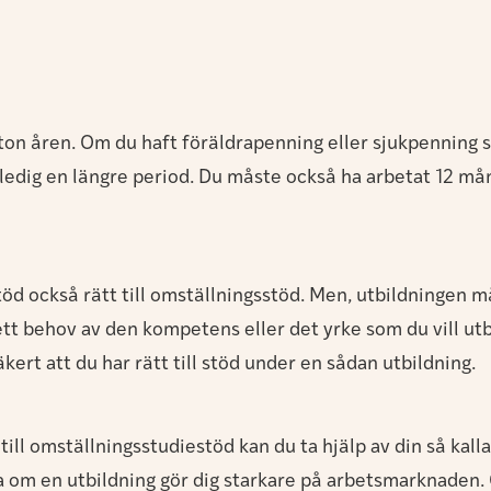
ton åren. Om du haft föräldrapenning eller sjukpenning s
ldraledig en längre period. Du måste också ha arbetat 12 
estöd också rätt till omställningsstöd. Men, utbildningen m
t behov av den kompetens eller det yrke som du vill utbi
kert att du har rätt till stöd under en sådan utbildning.
 till omställningsstudiestöd kan du ta hjälp av din så kal
 om en utbildning gör dig starkare på arbetsmarknaden. 