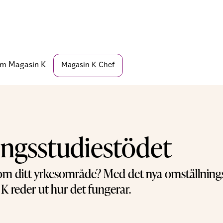
m Magasin K
Magasin K Chef
ingsstudiestödet
g inom ditt yrkesområde? Med det nya omställnin
K reder ut hur det fungerar.