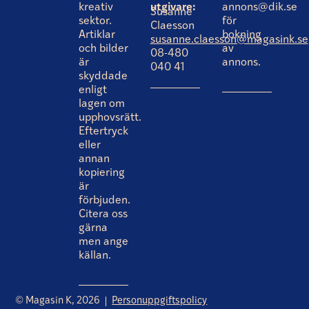
kreativ
utgivare:
annons@dik.se
Susanne
sektor.
för
Claesson
Artiklar
bokning
susanne.claesson@magasink.se
och bilder
av
08-480
är
annons.
040 41
skyddade
enligt
lagen om
upphovsrätt.
Eftertryck
eller
annan
kopiering
är
förbjuden.
Citera oss
gärna
men ange
källan.
© Magasin K, 2026
Personuppgiftspolicy