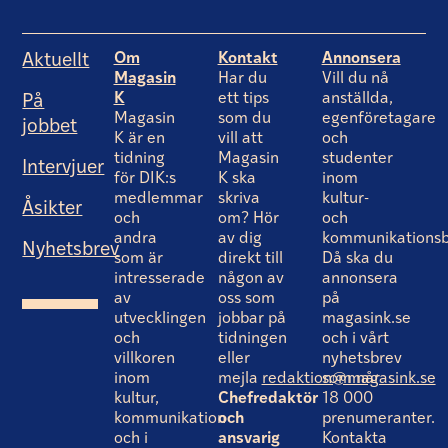
Om
Kontakt
Annonsera
Aktuellt
Magasin
Har du
Vill du nå
K
ett tips
anställda,
På
Magasin
som du
egenföretagare
jobbet
K är en
vill att
och
tidning
Magasin
studenter
Intervjuer
för DIK:s
K ska
inom
medlemmar
skriva
kultur-
Åsikter
och
om? Hör
och
andra
av dig
kommunikationsb
Nyhetsbrev
som är
direkt till
Då ska du
intresserade
någon av
annonsera
av
oss som
på
utvecklingen
jobbar på
magasink.se
och
tidningen
och i vårt
villkoren
eller
nyhetsbrev
inom
mejla
redaktion@magasink.se
som når
kultur,
Chefredaktör
18 000
kommunikation
och
prenumeranter.
och i
ansvarig
Kontakta