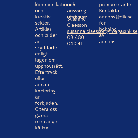
kommunikation
och
prenumeranter.
och i
ansvarig
Kontakta
kreativ
utgivare:
annons@dik.se
Susanne
sektor.
för
Claesson
Artiklar
bokning
susanne.claesson@magasink.se
och bilder
av
08-480
är
annons.
040 41
skyddade
enligt
lagen om
upphovsrätt.
Eftertryck
eller
annan
kopiering
är
förbjuden.
Citera oss
gärna
men ange
källan.