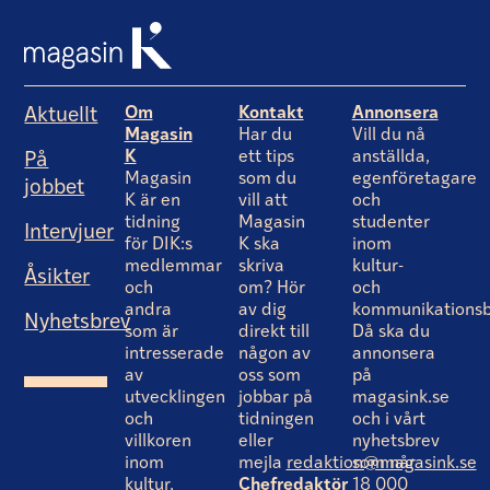
Om
Kontakt
Annonsera
Aktuellt
Magasin
Har du
Vill du nå
K
ett tips
anställda,
På
Magasin
som du
egenföretagare
jobbet
K är en
vill att
och
tidning
Magasin
studenter
Intervjuer
för DIK:s
K ska
inom
medlemmar
skriva
kultur-
Åsikter
och
om? Hör
och
andra
av dig
kommunikationsb
Nyhetsbrev
som är
direkt till
Då ska du
intresserade
någon av
annonsera
av
oss som
på
utvecklingen
jobbar på
magasink.se
och
tidningen
och i vårt
villkoren
eller
nyhetsbrev
inom
mejla
redaktion@magasink.se
som når
kultur,
Chefredaktör
18 000