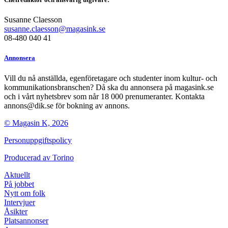
Susanne Claesson
susanne.claesson@magasink.se
08-480 040 41
Annonsera
Vill du nå anställda, egenföretagare och studenter inom kultur- och
kommunikationsbranschen? Då ska du annonsera på magasink.se
och i vårt nyhetsbrev som når 18 000 prenumeranter. Kontakta
annons@dik.se för bokning av annons.
© Magasin K, 2026
Personuppgiftspolicy
Producerad av
Torino
Aktuellt
På jobbet
Nytt om folk
Intervjuer
Åsikter
Platsannonser