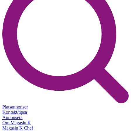
Platsannonser
Kontakt/tipsa
Annonsera
Om Magasin K
Magasin K Chef